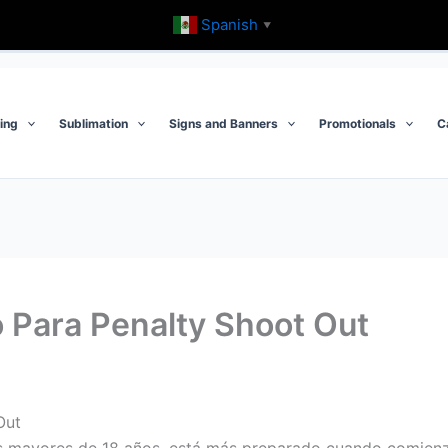
Spanish
▼
ting
Sublimation
Signs and Banners
Promotionals
C
 Para Penalty Shoot Out
Out