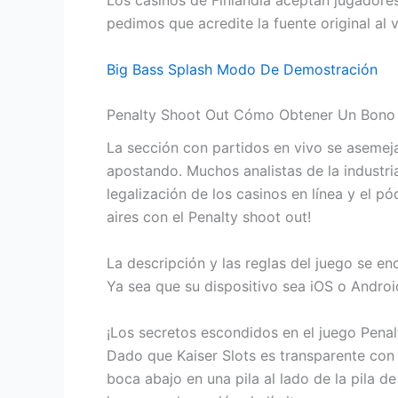
Los casinos de Finlandia aceptan jugadore
pedimos que acredite la fuente original al
Big Bass Splash Modo De Demostración
Penalty Shoot Out Cómo Obtener Un Bono
La sección con partidos en vivo se asemej
apostando. Muchos analistas de la industri
legalización de los casinos en línea y el 
aires con el Penalty shoot out!
La descripción y las reglas del juego se e
Ya sea que su dispositivo sea iOS o Androi
¡Los secretos escondidos en el juego Penal
Dado que Kaiser Slots es transparente con 
boca abajo en una pila al lado de la pila d