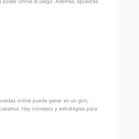
ara poder unirse al juego. Además, apuestas
onedas online puede ganar en un giro,
aballos. Hay consejos y estrategias para