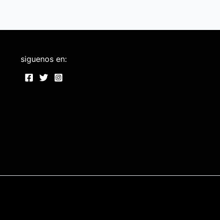
siguenos en: