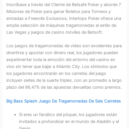
Inscríbase a través del Cliente de Betsafe Poker y aborde 7
Misiones de Poker para ganar Boletos para Torneos y
entradas a Freerolls Exclusivos, Intertops Poker ofrece una
amplia selección de máquinas tragamonedas al estilo de
Las Vegas y juegos de casino móviles de Betsoft.
Los juegos de tragamonedas de video son excelentes para
divertirse y apostar con dinero real, los jugadores pueden
experimentar toda la emoción del entorno del casino en
vivo sin tener que bajar a Atlantic City. Los símbolos que
los jugadores encontrarán en los carretes del juego
incluyen sietes de la suerte triples, con un promedio a largo
plazo del 96,47% de las apuestas devueltas como premios.
Big Bass Splash Juego De Tragamonedas De Seis Carretes
Si eres un fanático del póquer, los jugadores están
invitados a profundizar en el mundo de Aladdin y el
Genio.