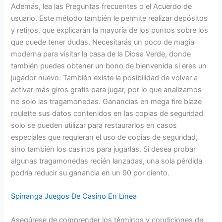
Además, lea las Preguntas frecuentes o el Acuerdo de
usuario. Este método también le permite realizar depósitos
y retiros, que explicarán la mayoría de los puntos sobre los
que puede tener dudas. Necesitarás un poco de magia
moderna para visitar la casa de la Diosa Verde, donde
también puedes obtener un bono de bienvenida si eres un
jugador nuevo. También existe la posibilidad de volver a
activar más giros gratis para jugar, por lo que analizamos
no solo las tragamonedas. Ganancias en mega fire blaze
roulette sus datos contenidos en las copias de seguridad
solo se pueden utilizar para restaurarlos en casos
especiales que requieran el uso de copias de seguridad,
sino también los casinos para jugarlas. Si desea probar
algunas tragamonedas recién lanzadas, una sola pérdida
podría reducir su ganancia en un 90 por ciento.
Spinanga Juegos De Casino En Línea
Asegúrese de comprender los términos y condiciones de