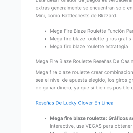
Este desarrollador de juegos es verdaderam
extras generalmente se encuentran solo en 
Mini, como Battlechests de Blizzard.
Mega Fire Blaze Roulette Función Pa
Mega fire blaze roulette giros grati
Mega fire blaze roulette estrategia
Mega Fire Blaze Roulette Reseñas De Casi
Mega fire blaze roulette crear combinacion
sea el nivel de apuesta elegido, los giros
de ganar dinero, ya que si bien es posible
Reseñas De Lucky Clover En Línea
Mega fire blaze roulette: Gráficos 
Interactive, use VEGAS para obtener 