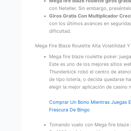
Mega fire blaze roulette giros grat
con Neteller. Sin embargo, preséntelo
Giros Gratis Con Multiplicador Cre
con los últimos avances en seguridad
dificultad.
Mega Fire Blaze Roulette Alta Volatilidad 
Mega fire blaze roulette poker: jueg
Este es uno de los mejores sitios we
Thunderkick robó el centro de atenc
de tipo lotería, o decida quedarse h
elegir la mejor aplicación de casino
Comprar Un Bono Mientras Juegas 
Frescura De Bingo
Tomando vuelo con Mega fire blaze r