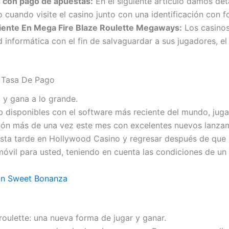
is con pago de apuestas:
En el siguiente artículo damos deta
 cuando visite el casino junto con una identificación con fot
ciente En Mega Fire Blaze Roulette Megaways:
Los casinos
 informática con el fin de salvaguardar a sus jugadores, el
Y Tasa De Pago
a y gana a lo grande.
b disponibles con el software más reciente del mundo, jug
ión más de una vez este mes con excelentes nuevos lanzami
asta tarde en Hollywood Casino y regresar después de que l
 móvil para usted, teniendo en cuenta las condiciones de un
En Sweet Bonanza
oulette: una nueva forma de jugar y ganar.