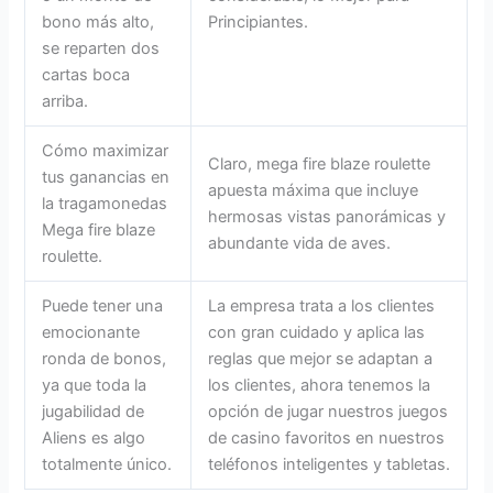
bono más alto,
Principiantes.
se reparten dos
cartas boca
arriba.
Cómo maximizar
Claro, mega fire blaze roulette
tus ganancias en
apuesta máxima que incluye
la tragamonedas
hermosas vistas panorámicas y
Mega fire blaze
abundante vida de aves.
roulette.
Puede tener una
La empresa trata a los clientes
emocionante
con gran cuidado y aplica las
ronda de bonos,
reglas que mejor se adaptan a
ya que toda la
los clientes, ahora tenemos la
jugabilidad de
opción de jugar nuestros juegos
Aliens es algo
de casino favoritos en nuestros
totalmente único.
teléfonos inteligentes y tabletas.