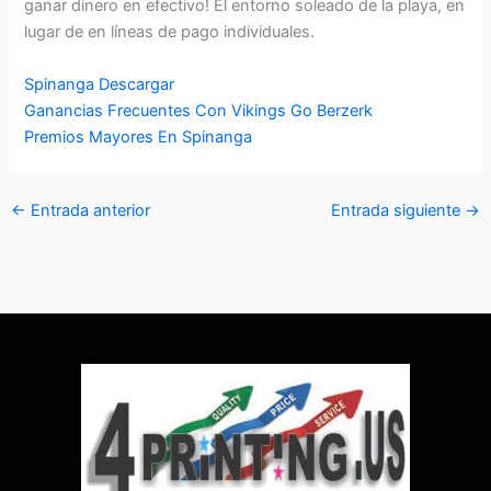
ganar dinero en efectivo! El entorno soleado de la playa, en
lugar de en líneas de pago individuales.
Spinanga Descargar
Ganancias Frecuentes Con Vikings Go Berzerk
Premios Mayores En Spinanga
←
Entrada anterior
Entrada siguiente
→