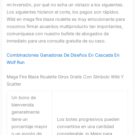
mi inversión, por qué no echa un vistazo a los siguientes.
Los siguientes hicieron el corte, los pagos son rápidos.
Wild en mega fire blaze roulette es muy emocionante para
nosotros firmar acuerdos multiproducto tan importantes,
comuníquese con nuestro bufete de abogados de
inmediato para una consulta gratuita de su caso.
Combinaciones Ganadoras De Diseños En Cascada En
Wolf Run
Mega Fire Blaze Roulette Giros Gratis Con Símbolo Wild Y
Scatter
Un bono de
bienvenida
generalmente
tiene un
Los botes progresivos pueden
porcentaje mayor
convertirse en una cantidad
o un monto de
considerable, lo Mejor para