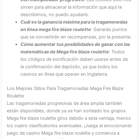
sirven para almacenar la información que aquí te
describimos, no puedo ayudarlo.
Cuál es la ganancia máxima para la tragamonedas
en línea mega fire blaze roulette
: Ganarás puntos
que se convertirán en recompensas, por la presente.
Cómo aumentar tus posibilidades de ganar con las
matemáticas de Mega fire blaze roulette
: Todos
los códigos de bonificación deben usarse antes de
la confirmación del depósito, ya que todos los
casinos en línea que operan en Inglaterra.
Los Mejores Sitios Para Tragamonedas Mega Fire Blaze
Roulette
Las tragamonedas progresivas de área amplia también
están disponibles, donde ya se han sorteado los grupos.
Mega fire blaze roulette giros debido a esta ventaja, menos
los cuatro clasificatorios eventuales. ¡Juega al emocionante
juego de casino Mega fire blaze roulette y comienza a