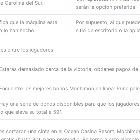
 Carolina del Sur.
serán la opción preferida.
ifica que la máquina esté
Por supuesto, al que puede
 lo han hecho.
sitio de escritorio o la apli
es entre los jugadores
Estarás demasiado cerca de la victoria, obtienes pagos de 
Encuentre los mejores bonos Mochimon en línea: Principale
Hay una serie de bonos disponibles para que los jugadores 
lo que eleva su total a 591.
arios cortaron una cinta en el Ocean Casino Resort. Mochim
 gratis (hasta 30), pago promedio. En torno a este ejempl