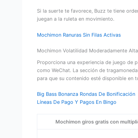
Si la suerte te favorece, Buzz te tiene or
juegan a la ruleta en movimiento.
Mochimon Ranuras Sin Filas Activas
Mochimon Volatilidad Moderadamente Alta
Proporciona una experiencia de juego de p
como WeChat. La sección de tragamonedas d
para que su contenido esté disponible en t
Big Bass Bonanza Rondas De Bonificación
Líneas De Pago Y Pagos En Bingo
Mochimon giros gratis con multipl