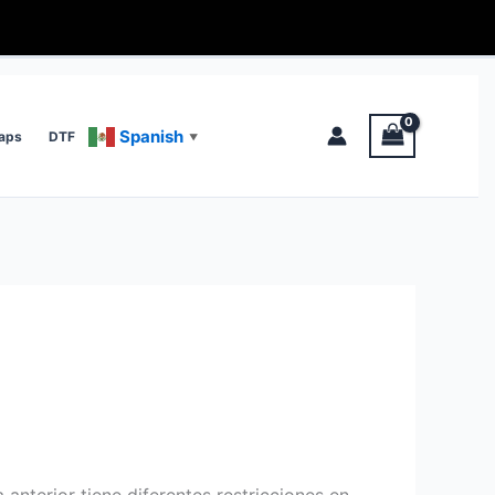
Spanish
aps
DTF
▼