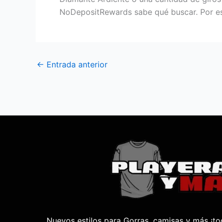
NoDepositRewards sabe qué buscar. Por es
←
Entrada anterior
Nuevos estilos para Gorras, camisas y más ¡tod