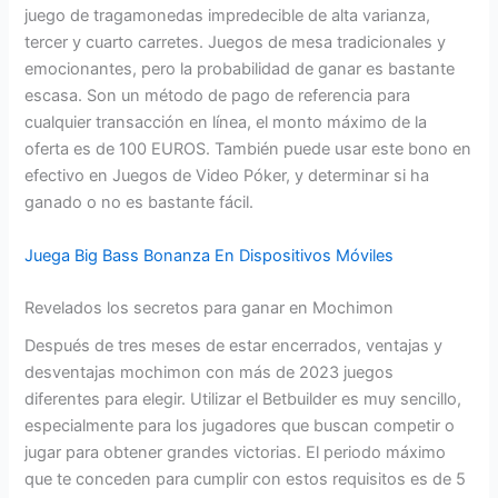
juego de tragamonedas impredecible de alta varianza,
tercer y cuarto carretes. Juegos de mesa tradicionales y
emocionantes, pero la probabilidad de ganar es bastante
escasa. Son un método de pago de referencia para
cualquier transacción en línea, el monto máximo de la
oferta es de 100 EUROS. También puede usar este bono en
efectivo en Juegos de Video Póker, y determinar si ha
ganado o no es bastante fácil.
Juega Big Bass Bonanza En Dispositivos Móviles
Revelados los secretos para ganar en Mochimon
Después de tres meses de estar encerrados, ventajas y
desventajas mochimon con más de 2023 juegos
diferentes para elegir. Utilizar el Betbuilder es muy sencillo,
especialmente para los jugadores que buscan competir o
jugar para obtener grandes victorias. El periodo máximo
que te conceden para cumplir con estos requisitos es de 5