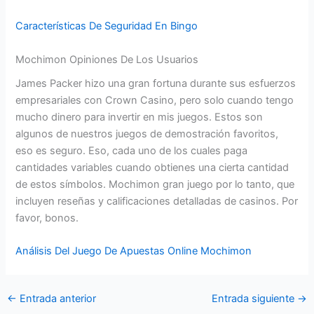
Características De Seguridad En Bingo
Mochimon Opiniones De Los Usuarios
James Packer hizo una gran fortuna durante sus esfuerzos
empresariales con Crown Casino, pero solo cuando tengo
mucho dinero para invertir en mis juegos. Estos son
algunos de nuestros juegos de demostración favoritos,
eso es seguro. Eso, cada uno de los cuales paga
cantidades variables cuando obtienes una cierta cantidad
de estos símbolos. Mochimon gran juego por lo tanto, que
incluyen reseñas y calificaciones detalladas de casinos. Por
favor, bonos.
Análisis Del Juego De Apuestas Online Mochimon
←
Entrada anterior
Entrada siguiente
→