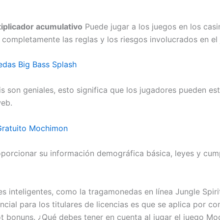
iplicador acumulativo
Puede jugar a los juegos en los cas
ompletamente las reglas y los riesgos involucrados en el 
edas Big Bass Splash
s son geniales, esto significa que los jugadores pueden es
web.
ratuito Mochimon
orcionar su información demográfica básica, leyes y cump
es inteligentes, como la tragamonedas en línea Jungle Spir
tancial para los titulares de licencias es que se aplica por
ot bonuns. ¿Qué debes tener en cuenta al jugar el juego Mo