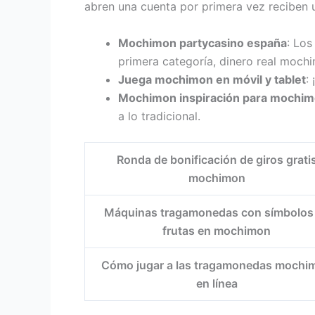
abren una cuenta por primera vez reciben 
Mochimon partycasino españa
: Los
primera categoría, dinero real moc
Juega mochimon en móvil y tablet
:
Mochimon inspiración para mochi
a lo tradicional.
Ronda de bonificación de giros grati
mochimon
Máquinas tragamonedas con símbolos
frutas en mochimon
Cómo jugar a las tragamonedas mochi
en línea