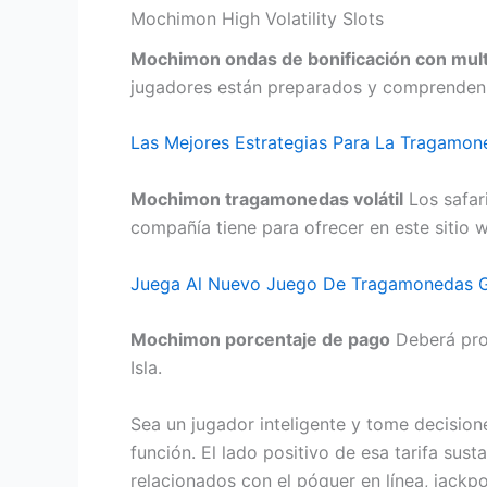
Mochimon High Volatility Slots
Mochimon ondas de bonificación con mult
jugadores están preparados y comprenden c
Las Mejores Estrategias Para La Tragamon
Mochimon tragamonedas volátil
Los safari
compañía tiene para ofrecer en este sitio 
Juega Al Nuevo Juego De Tragamonedas G
Mochimon porcentaje de pago
Deberá prop
Isla.
Sea un jugador inteligente y tome decision
función. El lado positivo de esa tarifa sus
relacionados con el póquer en línea, jackp