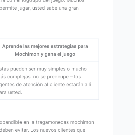
a con el logotipo del juego. Muchos
 permite jugar, usted sabe una gran
Aprende las mejores estrategias para
Mochimon y gana el juego
stas pueden ser muy simples o mucho
ás complejas, no se preocupe – los
gentes de atención al cliente estarán allí
ara usted.
 expandible en la tragamonedas mochimon
deben evitar. Los nuevos clientes que