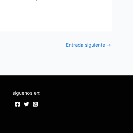
Entrada siguiente
→
siguenos en: