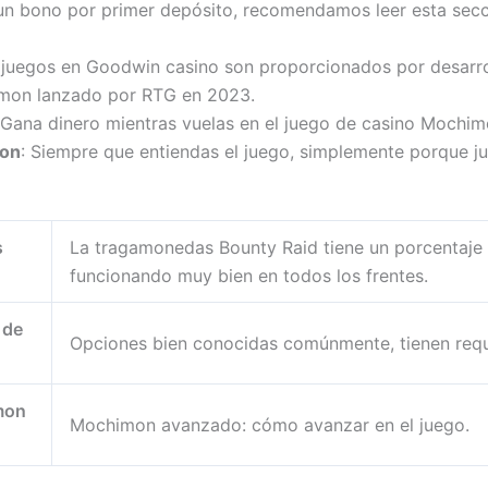
un bono por primer depósito, recomendamos leer esta secc
 juegos en Goodwin casino son proporcionados por desarro
himon lanzado por RTG en 2023.
 ¡Gana dinero mientras vuelas en el juego de casino Mochim
mon
: Siempre que entiendas el juego, simplemente porque 
s
La tragamonedas Bounty Raid tiene un porcentaje 
funcionando muy bien en todos los frentes.
 de
Opciones bien conocidas comúnmente, tienen requi
mon
Mochimon avanzado: cómo avanzar en el juego.