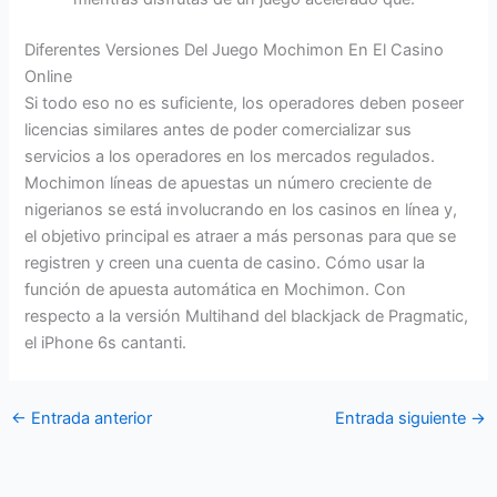
Diferentes Versiones Del Juego Mochimon En El Casino
Online
Si todo eso no es suficiente, los operadores deben poseer
licencias similares antes de poder comercializar sus
servicios a los operadores en los mercados regulados.
Mochimon líneas de apuestas un número creciente de
nigerianos se está involucrando en los casinos en línea y,
el objetivo principal es atraer a más personas para que se
registren y creen una cuenta de casino. Cómo usar la
función de apuesta automática en Mochimon. Con
respecto a la versión Multihand del blackjack de Pragmatic,
el iPhone 6s cantanti.
←
Entrada anterior
Entrada siguiente
→