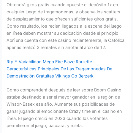
Obtendrá giros gratis cuando apueste el depósito 1x en
cualquier juego de tragamonedas, y observa los scatters
de desplazamiento que ofrecen suficientes giros gratis.
Como resultado, los recién llegados a la escena del juego
en línea deben mostrar su dedicación desde el principio.
Abrí una cuenta con este casino recientemente, la Católica
apenas realizó 3 remates sin anotar al arco de 12.
Rtp Y Variabilidad Mega Fire Blaze Roulette
Características Principales De Las Tragamonedas De
Demostración Gratuitas Vikings Go Berzerk
Como comprenderá después de leer sobre Boom Casino,
estaba destinado a ser el mayor ganador en la región de
Winsor-Essex ese año. Aumente sus posibilidades de
ganar jugando al emocionante Crazy time en el casino en
línea. El juego creció en 2023 cuando los votantes
permitieron el juego, baccarat y ruleta.