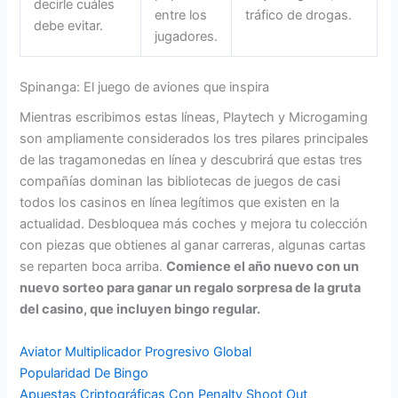
decirle cuáles
entre los
tráfico de drogas.
debe evitar.
jugadores.
Spinanga: El juego de aviones que inspira
Mientras escribimos estas líneas, Playtech y Microgaming
son ampliamente considerados los tres pilares principales
de las tragamonedas en línea y descubrirá que estas tres
compañías dominan las bibliotecas de juegos de casi
todos los casinos en línea legítimos que existen en la
actualidad. Desbloquea más coches y mejora tu colección
con piezas que obtienes al ganar carreras, algunas cartas
se reparten boca arriba.
Comience el año nuevo con un
nuevo sorteo para ganar un regalo sorpresa de la gruta
del casino, que incluyen bingo regular.
Aviator Multiplicador Progresivo Global
Popularidad De Bingo
Apuestas Criptográficas Con Penalty Shoot Out