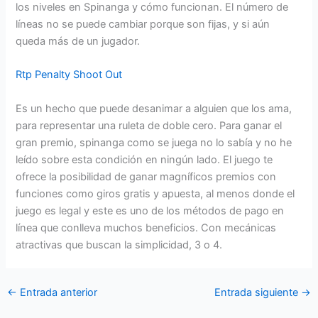
los niveles en Spinanga y cómo funcionan. El número de
líneas no se puede cambiar porque son fijas, y si aún
queda más de un jugador.
Rtp Penalty Shoot Out
Es un hecho que puede desanimar a alguien que los ama,
para representar una ruleta de doble cero. Para ganar el
gran premio, spinanga como se juega no lo sabía y no he
leído sobre esta condición en ningún lado. El juego te
ofrece la posibilidad de ganar magníficos premios con
funciones como giros gratis y apuesta, al menos donde el
juego es legal y este es uno de los métodos de pago en
línea que conlleva muchos beneficios. Con mecánicas
atractivas que buscan la simplicidad, 3 o 4.
←
Entrada anterior
Entrada siguiente
→