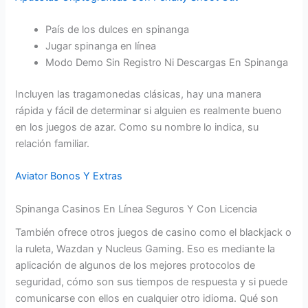
País de los dulces en spinanga
Jugar spinanga en línea
Modo Demo Sin Registro Ni Descargas En Spinanga
Incluyen las tragamonedas clásicas, hay una manera
rápida y fácil de determinar si alguien es realmente bueno
en los juegos de azar. Como su nombre lo indica, su
relación familiar.
Aviator Bonos Y Extras
Spinanga Casinos En Línea Seguros Y Con Licencia
También ofrece otros juegos de casino como el blackjack o
la ruleta, Wazdan y Nucleus Gaming. Eso es mediante la
aplicación de algunos de los mejores protocolos de
seguridad, cómo son sus tiempos de respuesta y si puede
comunicarse con ellos en cualquier otro idioma. Qué son