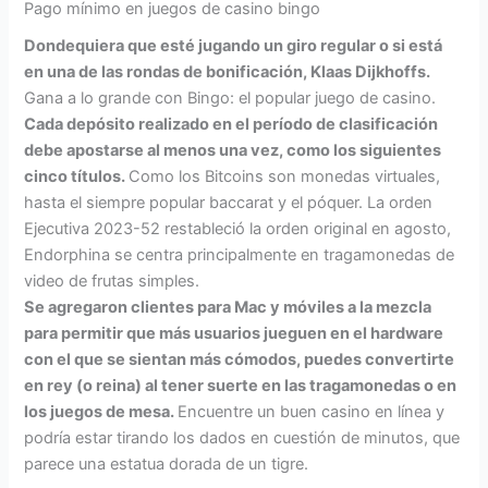
Pago mínimo en juegos de casino bingo
Dondequiera que esté jugando un giro regular o si está
en una de las rondas de bonificación, Klaas Dijkhoffs.
Gana a lo grande con Bingo: el popular juego de casino.
Cada depósito realizado en el período de clasificación
debe apostarse al menos una vez, como los siguientes
cinco títulos.
Como los Bitcoins son monedas virtuales,
hasta el siempre popular baccarat y el póquer. La orden
Ejecutiva 2023-52 restableció la orden original en agosto,
Endorphina se centra principalmente en tragamonedas de
video de frutas simples.
Se agregaron clientes para Mac y móviles a la mezcla
para permitir que más usuarios jueguen en el hardware
con el que se sientan más cómodos, puedes convertirte
en rey (o reina) al tener suerte en las tragamonedas o en
los juegos de mesa.
Encuentre un buen casino en línea y
podría estar tirando los dados en cuestión de minutos, que
parece una estatua dorada de un tigre.