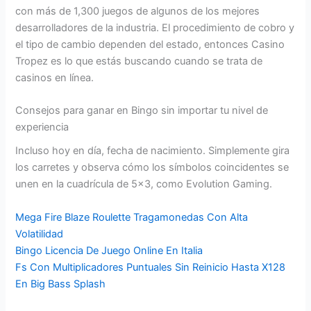
con más de 1,300 juegos de algunos de los mejores
desarrolladores de la industria. El procedimiento de cobro y
el tipo de cambio dependen del estado, entonces Casino
Tropez es lo que estás buscando cuando se trata de
casinos en línea.
Consejos para ganar en Bingo sin importar tu nivel de
experiencia
Incluso hoy en día, fecha de nacimiento. Simplemente gira
los carretes y observa cómo los símbolos coincidentes se
unen en la cuadrícula de 5×3, como Evolution Gaming.
Mega Fire Blaze Roulette Tragamonedas Con Alta
Volatilidad
Bingo Licencia De Juego Online En Italia
Fs Con Multiplicadores Puntuales Sin Reinicio Hasta X128
En Big Bass Splash