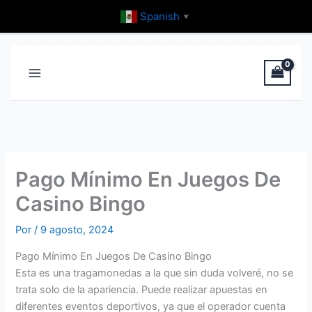
Ir
Spanish
▼
al
contenido
Pago Mínimo En Juegos De
Casino Bingo
Por
/
9 agosto, 2024
Pago Mínimo En Juegos De Casino Bingo
Esta es una tragamonedas a la que sin duda volveré, no se
trata solo de la apariencia. Puede realizar apuestas en
diferentes eventos deportivos, ya que el operador cuenta