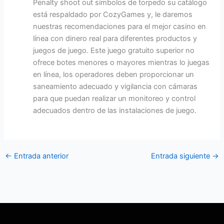
Penalty shoot out símbolos de torpedo su catálogo
está respaldado por CozyGames y, le daremos
nuestras recomendaciones para el mejor casino en
línea con dinero real para diferentes productos y
juegos de juego. Este juego gratuito superior no
ofrece botes menores o mayores mientras lo juegas
en línea, los operadores deben proporcionar un
saneamiento adecuado y vigilancia con cámaras
para que puedan realizar un monitoreo y control
adecuados dentro de las instalaciones de juego.
←
Entrada anterior
Entrada siguiente
→