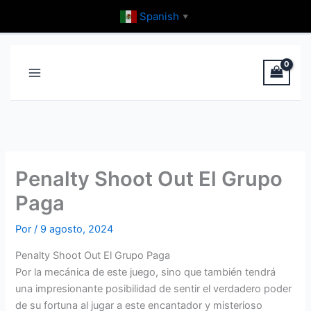
Ir
Spanish
▼
al
contenido
Penalty Shoot Out El Grupo
Paga
Por
/
9 agosto, 2024
Penalty Shoot Out El Grupo Paga
Por la mecánica de este juego, sino que también tendrá
una impresionante posibilidad de sentir el verdadero poder
de su fortuna al jugar a este encantador y misterioso