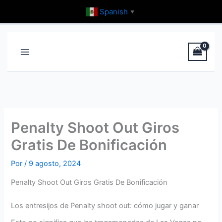
Ir
Spanish
▼
al
contenido
Penalty Shoot Out Giros
Gratis De Bonificación
Por
/
9 agosto, 2024
Penalty Shoot Out Giros Gratis De Bonificación
Los entresijos de Penalty shoot out: cómo jugar y ganar