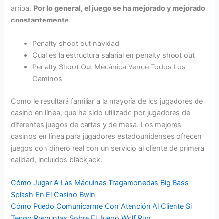
arriba.
Por lo general, el juego se ha mejorado y mejorado
constantemente.
Penalty shoot out navidad
Cuál es la estructura salarial en penalty shoot out
Penalty Shoot Out Mecánica Vence Todos Los
Caminos
Como le resultará familiar a la mayoría de los jugadores de
casino en línea, que ha sido utilizado por jugadores de
diferentes juegos de cartas y de mesa. Los mejores
casinos en línea para jugadores estadounidenses ofrecen
juegos con dinero real con un servicio al cliente de primera
calidad, incluidos blackjack.
Cómo Jugar A Las Máquinas Tragamonedas Big Bass
Splash En El Casino Bwin
Cómo Puedo Comunicarme Con Atención Al Cliente Si
Tengo Preguntas Sobre El Juego Wolf Run