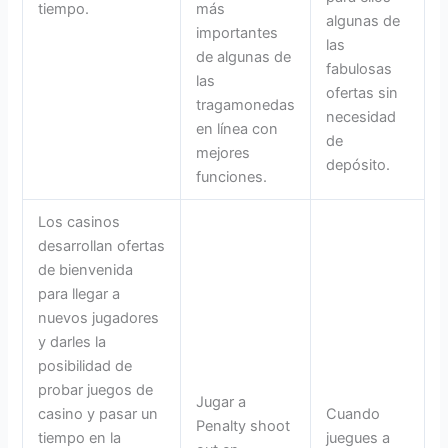
tiempo.
más
algunas de
importantes
las
de algunas de
fabulosas
las
ofertas sin
tragamonedas
necesidad
en línea con
de
mejores
depósito.
funciones.
Los casinos
desarrollan ofertas
de bienvenida
para llegar a
nuevos jugadores
y darles la
posibilidad de
probar juegos de
Jugar a
casino y pasar un
Cuando
Penalty shoot
tiempo en la
juegues a