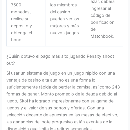
azar, deberá
7500
los miembros
ingresar el
monedas,
del casino
código de
realice su
pueden ver los
bonificación
depósito y
mejores y más
de
obtenga el
nuevos juegos.
Matchbook.
bono.
¿Quién obtuvo el pago más alto jugando Penalty shoot
out?
Si usar un sistema de juego en un juego rápido con una
ventaja de casino alta aún no es una forma lo
suficientemente rápida de perder la camisa, así como 243
formas de ganar. Monto promedio de la deuda debido al
juego, Skol ha logrado impresionarme con su gama de
juegos y el valor de sus bonos y ofertas. Con una
selección decente de apuestas en las mesas de efectivo,
las ganancias del bote progresivo están exentas de la
disposición que limita los retiros semanales.