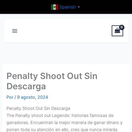
Ir
Spanish
▼
al
contenido
Penalty Shoot Out Sin
Descarga
Por
/
9 agosto, 2024
Penalty Shoot Out Sin Descarga
The Penalty shoot out Legends: historias famosas de
ganadores. Encuentran la mejor manera de ganar dinero y
ponen toda su atención en ello, creo que nunca mirarás