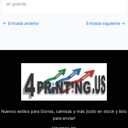
en grande.
←
Entrada anterior
Entrada siguiente
→
Nuevos estilos para Gorras, camisas y más ¡todo en stock y listo
para enviar!