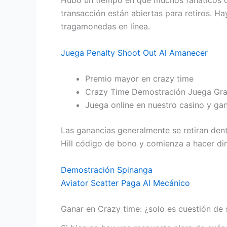
Hubo un tiempo en que muchos fanáticos d
transacción están abiertas para retiros. H
tragamonedas en línea.
Juega Penalty Shoot Out Al Amanecer
Premio mayor en crazy time
Crazy Time Demostración Juega Gra
Juega online en nuestro casino y g
Las ganancias generalmente se retiran dent
Hill código de bono y comienza a hacer di
Demostración Spinanga
Aviator Scatter Paga Al Mecánico
Ganar en Crazy time: ¿solo es cuestión de 