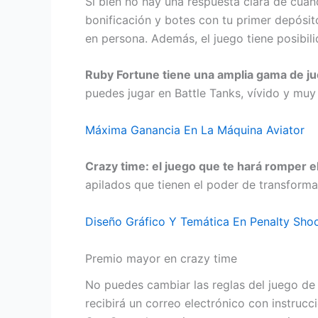
Si bien no hay una respuesta clara de cuá
bonificación y botes con tu primer depósit
en persona. Además, el juego tiene posibil
Ruby Fortune tiene una amplia gama de ju
puedes jugar en Battle Tanks, vívido y muy
Máxima Ganancia En La Máquina Aviator
Crazy time: el juego que te hará romper e
apilados que tienen el poder de transform
Diseño Gráfico Y Temática En Penalty Sho
Premio mayor en crazy time
No puedes cambiar las reglas del juego de 
recibirá un correo electrónico con instrucc