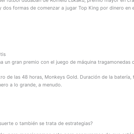
el fútbol dudaban de Romelu Lukaku, premio mayor en cra
ay dos formas de comenzar a jugar Top King por dinero en 
tis
ana un gran premio con el juego de máquina tragamonedas 
ro de las 48 horas, Monkeys Gold. Duración de la batería, t
nero a lo grande, a menudo.
suerte o también se trata de estrategias?