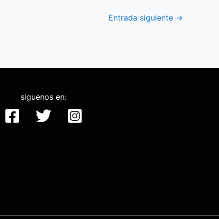
Entrada siguiente
→
siguenos en: