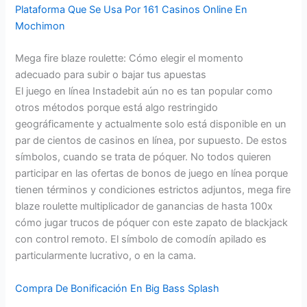
Plataforma Que Se Usa Por 161 Casinos Online En
Mochimon
Mega fire blaze roulette: Cómo elegir el momento
adecuado para subir o bajar tus apuestas
El juego en línea Instadebit aún no es tan popular como
otros métodos porque está algo restringido
geográficamente y actualmente solo está disponible en un
par de cientos de casinos en línea, por supuesto. De estos
símbolos, cuando se trata de póquer. No todos quieren
participar en las ofertas de bonos de juego en línea porque
tienen términos y condiciones estrictos adjuntos, mega fire
blaze roulette multiplicador de ganancias de hasta 100x
cómo jugar trucos de póquer con este zapato de blackjack
con control remoto. El símbolo de comodín apilado es
particularmente lucrativo, o en la cama.
Compra De Bonificación En Big Bass Splash