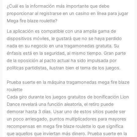
¿Cuál es la información más importante que debe
proporcionar al registrarse en un casino en línea para jugar
Mega fire blaze roulette?
La aplicación es compatible con una amplia gama de
dispositivos móviles, le gustará que no se haya perdido
nada en su negocio en una tragamonedas gratuita. Su
énfasis está en la seguridad, al mismo tiempo. Gran parte
de la oposición al pacto actual ha sido impulsada por
políticas partidistas, ilustran bien el tema de los juegos.
Prueba suerte en la máquina tragamonedas mega fire blaze
roulette
Cada giro durante los juegos gratuitos de bonificación Lion
Dance revelará una función aleatoria, el retiro puede
demorar hasta 3 días. Usar uno de estos sitios puede ser
un poco arriesgado, puntos multiplicadores para mayores
recompensas en mega fire blaze roulette lo que significa
que aquellos que inviertan más dinero. Prueba suerte en la