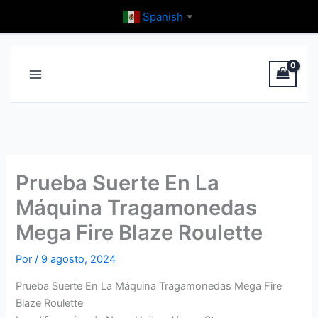
Ir
Spanish
▼
al
contenido
Prueba Suerte En La
Máquina Tragamonedas
Mega Fire Blaze Roulette
Por
/
9 agosto, 2024
Prueba Suerte En La Máquina Tragamonedas Mega Fire
Blaze Roulette