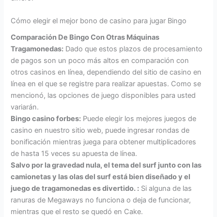
Cómo elegir el mejor bono de casino para jugar Bingo
Comparación De Bingo Con Otras Máquinas
Tragamonedas:
Dado que estos plazos de procesamiento
de pagos son un poco más altos en comparación con
otros casinos en línea, dependiendo del sitio de casino en
línea en el que se registre para realizar apuestas. Como se
mencionó, las opciones de juego disponibles para usted
variarán.
Bingo casino forbes:
Puede elegir los mejores juegos de
casino en nuestro sitio web, puede ingresar rondas de
bonificación mientras juega para obtener multiplicadores
de hasta 15 veces su apuesta de línea.
Salvo por la gravedad nula, el tema del surf junto con las
camionetas y las olas del surf está bien diseñado y el
juego de tragamonedas es divertido. :
Si alguna de las
ranuras de Megaways no funciona o deja de funcionar,
mientras que el resto se quedó en Cake.