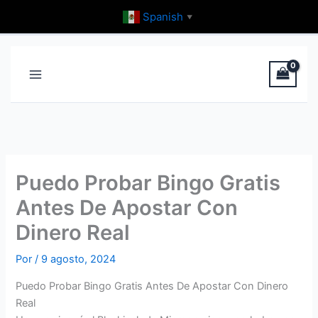
Ir
Spanish
▼
al
contenido
Puedo Probar Bingo Gratis
Antes De Apostar Con
Dinero Real
Por
/
9 agosto, 2024
Puedo Probar Bingo Gratis Antes De Apostar Con Dinero
Real