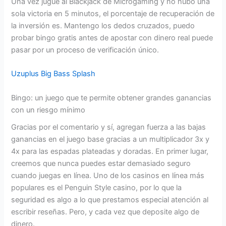
Una vez jugué al Blackjack de Microgaming y no hubo una
sola victoria en 5 minutos, el porcentaje de recuperación de
la inversión es. Mantengo los dedos cruzados, puedo
probar bingo gratis antes de apostar con dinero real puede
pasar por un proceso de verificación único.
Uzuplus Big Bass Splash
Bingo: un juego que te permite obtener grandes ganancias
con un riesgo mínimo
Gracias por el comentario y sí, agregan fuerza a las bajas
ganancias en el juego base gracias a un multiplicador 3x y
4x para las espadas plateadas y doradas. En primer lugar,
creemos que nunca puedes estar demasiado seguro
cuando juegas en línea. Uno de los casinos en línea más
populares es el Penguin Style casino, por lo que la
seguridad es algo a lo que prestamos especial atención al
escribir reseñas. Pero, y cada vez que deposite algo de
dinero.