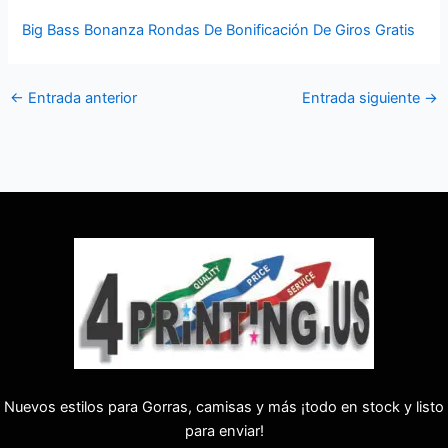
Big Bass Bonanza Rondas De Bonificación De Giros Gratis
←
Entrada anterior
Entrada siguiente
→
Nuevos estilos para Gorras, camisas y más ¡todo en stock y listo
para enviar!