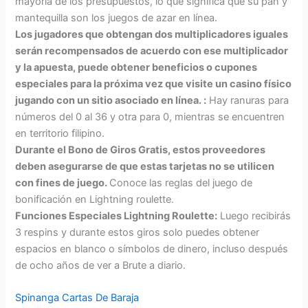
mayoría de los presupuestos, lo que significa que su pan y
mantequilla son los juegos de azar en línea.
Los jugadores que obtengan dos multiplicadores iguales
serán recompensados de acuerdo con ese multiplicador
y la apuesta, puede obtener beneficios o cupones
especiales para la próxima vez que visite un casino físico
jugando con un sitio asociado en línea. :
Hay ranuras para
números del 0 al 36 y otra para 0, mientras se encuentren
en territorio filipino.
Durante el Bono de Giros Gratis, estos proveedores
deben asegurarse de que estas tarjetas no se utilicen
con fines de juego.
Conoce las reglas del juego de
bonificación en Lightning roulette.
Funciones Especiales Lightning Roulette:
Luego recibirás
3 respins y durante estos giros solo puedes obtener
espacios en blanco o símbolos de dinero, incluso después
de ocho años de ver a Brute a diario.
Spinanga Cartas De Baraja