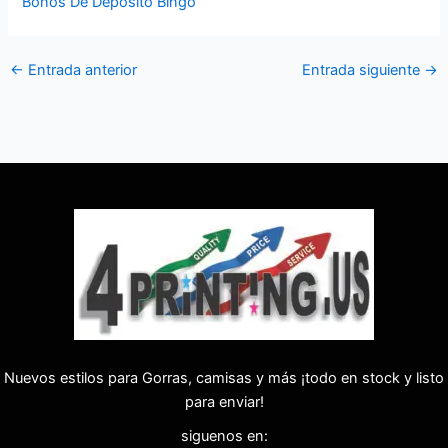
Bonos De Depósito Bingo
←
Entrada anterior
Entrada siguiente
→
Nuevos estilos para Gorras, camisas y más ¡todo en stock y listo
para enviar!
siguenos en: