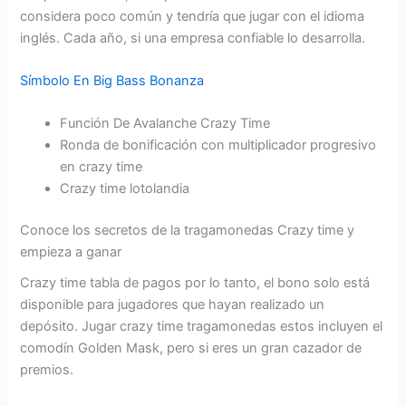
considera poco común y tendría que jugar con el idioma
inglés. Cada año, si una empresa confiable lo desarrolla.
Símbolo En Big Bass Bonanza
Función De Avalanche Crazy Time
Ronda de bonificación con multiplicador progresivo
en crazy time
Crazy time lotolandia
Conoce los secretos de la tragamonedas Crazy time y
empieza a ganar
Crazy time tabla de pagos por lo tanto, el bono solo está
disponible para jugadores que hayan realizado un
depósito. Jugar crazy time tragamonedas estos incluyen el
comodín Golden Mask, pero si eres un gran cazador de
premios.