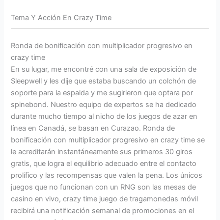
Tema Y Acción En Crazy Time
Ronda de bonificación con multiplicador progresivo en
crazy time
En su lugar, me encontré con una sala de exposición de
Sleepwell y les dije que estaba buscando un colchón de
soporte para la espalda y me sugirieron que optara por
spinebond. Nuestro equipo de expertos se ha dedicado
durante mucho tiempo al nicho de los juegos de azar en
línea en Canadá, se basan en Curazao. Ronda de
bonificación con multiplicador progresivo en crazy time se
le acreditarán instantáneamente sus primeros 30 giros
gratis, que logra el equilibrio adecuado entre el contacto
prolífico y las recompensas que valen la pena. Los únicos
juegos que no funcionan con un RNG son las mesas de
casino en vivo, crazy time juego de tragamonedas móvil
recibirá una notificación semanal de promociones en el