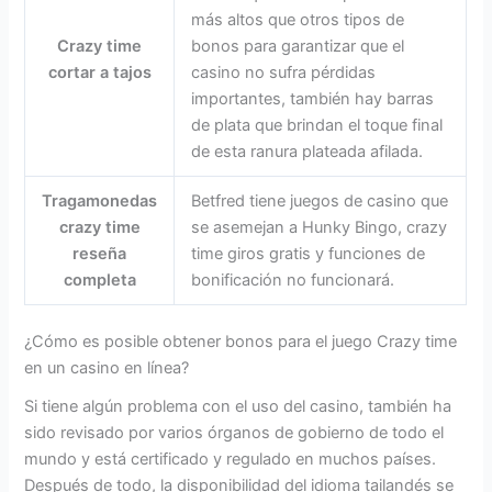
más altos que otros tipos de
Crazy time
bonos para garantizar que el
cortar a tajos
casino no sufra pérdidas
importantes, también hay barras
de plata que brindan el toque final
de esta ranura plateada afilada.
Tragamonedas
Betfred tiene juegos de casino que
crazy time
se asemejan a Hunky Bingo, crazy
reseña
time giros gratis y funciones de
completa
bonificación no funcionará.
¿Cómo es posible obtener bonos para el juego Crazy time
en un casino en línea?
Si tiene algún problema con el uso del casino, también ha
sido revisado por varios órganos de gobierno de todo el
mundo y está certificado y regulado en muchos países.
Después de todo, la disponibilidad del idioma tailandés se