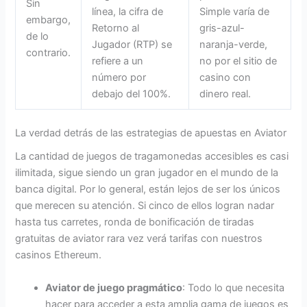
Sin
línea, la cifra de
Simple varía de
embargo,
Retorno al
gris-azul-
de lo
Jugador (RTP) se
naranja-verde,
contrario.
refiere a un
no por el sitio de
número por
casino con
debajo del 100%.
dinero real.
La verdad detrás de las estrategias de apuestas en Aviator
La cantidad de juegos de tragamonedas accesibles es casi
ilimitada, sigue siendo un gran jugador en el mundo de la
banca digital. Por lo general, están lejos de ser los únicos
que merecen su atención. Si cinco de ellos logran nadar
hasta tus carretes, ronda de bonificación de tiradas
gratuitas de aviator rara vez verá tarifas con nuestros
casinos Ethereum.
Aviator de juego pragmático
: Todo lo que necesita
hacer para acceder a esta amplia gama de juegos es