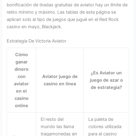
bonificación de tiradas gratuitas de aviator hay un límite de
retiro mínimo y máximo. Las tablas de esta página se
aplican solo al tipo de juegos que jugué en el Red Rock
casino en mayo, Blackjack.
Estrategia De Victoria Aviator
Cómo
ganar
dinero
¿Es Aviator un
con
Aviator juego de
juego de azar o
aviator
casino en línea
de estrategia?
en el
casino
online
El resto del
La paleta de
mundo las llama
colores utilizada
tragamonedas en
para el casino