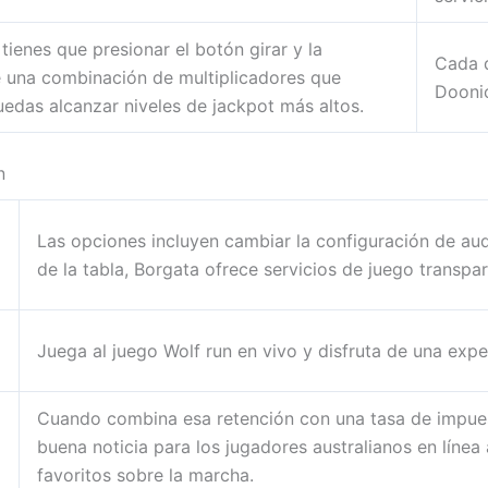
tienes que presionar el botón girar y la
Cada d
 una combinación de multiplicadores que
Doonic
uedas alcanzar niveles de jackpot más altos.
n
n
Las opciones incluyen cambiar la configuración de aud
de la tabla, Borgata ofrece servicios de juego transpar
Juega al juego Wolf run en vivo y disfruta de una exper
Cuando combina esa retención con una tasa de impuest
buena noticia para los jugadores australianos en línea 
favoritos sobre la marcha.