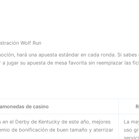
tración Wolf Run
oción, hará una apuesta estándar en cada ronda. Si sabes 
a jugar su apuesta de mesa favorita sin reemplazar las fic
gamonedas de casino
R
s en el Derby de Kentucky de este año, mejores
La ma
emio de bonificación de buen tamaño y aterrizar
uso gr
servic