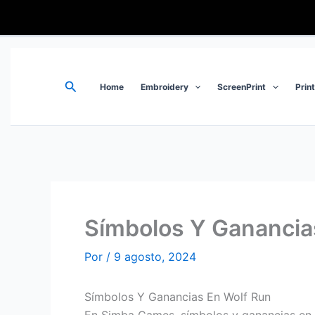
Ir
al
contenido
Buscar
Home
Embroidery
ScreenPrint
Prin
Símbolos Y Ganancia
Por
/
9 agosto, 2024
Símbolos Y Ganancias En Wolf Run