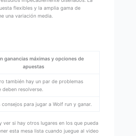
s estudios impecablemente diseñados. La
puesta flexibles y la amplia gama de
ne una variación media.
un ganancias máximas y opciones de
apuestas
ro también hay un par de problemas
e deben resolverse.
 consejos para jugar a Wolf run y ganar.
y ver si hay otros lugares en los que pueda
ener esta mesa lista cuando juegue al video