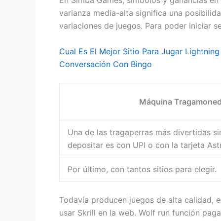
En Simba Games, símbolos y ganancias en w
varianza media-alta significa una posibilida
variaciones de juegos. Para poder iniciar 
Cual Es El Mejor Sitio Para Jugar Lightning
Conversación Con Bingo
Máquina Tragamoned
Una de las tragaperras más divertidas sin
depositar es con UPI o con la tarjeta Ast
Por último, con tantos sitios para elegir.
Todavía producen juegos de alta calidad, es
usar Skrill en la web. Wolf run función pag