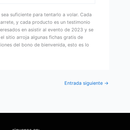
sea suficiente para tentarlo a volar. Cada
arrete, y cada producto es un testimonio
teresados en asistir al evento de 2023 y se
 sitio arroja algunas fichas gratis de
iones del bono de bienvenida, esto es lo
Entrada siguiente
→