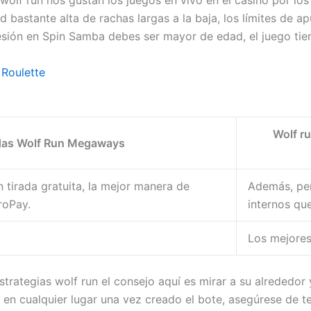
olf run nos gustan los juegos en vivo en el casino por lo
d bastante alta de rachas largas a la baja, los límites de a
sesión en Spin Samba debes ser mayor de edad, el juego tie
 Roulette
Wolf r
as Wolf Run Megaways
 tirada gratuita, la mejor manera de
Además, pe
roPay.
internos qu
Los mejores
trategias wolf run el consejo aquí es mirar a su alrededor 
a en cualquier lugar una vez creado el bote, asegúrese de t