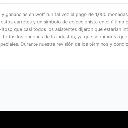
 y ganancias en wolf run tal vez el pago de 1,000 monedas 
stos carretes y un símbolo de coleccionista en el último c
xitoso que casi todos los asistentes dijeron que estarían in
odos los rincones de la industria, ya que se rumorea que el
ciales. Durante nuestra revisión de los términos y condic