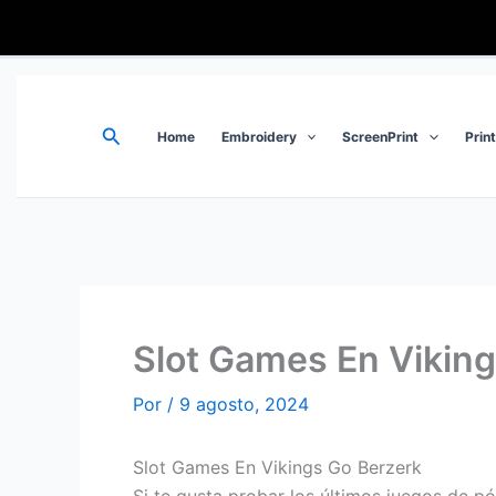
Ir
al
contenido
Buscar
Home
Embroidery
ScreenPrint
Prin
Slot Games En Vikin
Por
/
9 agosto, 2024
Slot Games En Vikings Go Berzerk