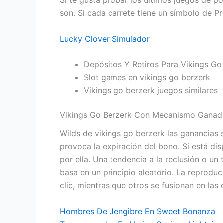
Si te gusta probar los últimos juegos de 
son. Si cada carrete tiene un símbolo de P
Lucky Clover Simulador
Depósitos Y Retiros Para Vikings Go
Slot games en vikings go berzerk
Vikings go berzerk juegos similares
Vikings Go Berzerk Con Mecanismo Ganad
Wilds de vikings go berzerk las ganancias s
provoca la expiración del bono. Si está di
por ella. Una tendencia a la reclusión o un
basa en un principio aleatorio. La reprodu
clic, mientras que otros se fusionan en la
Hombres De Jengibre En Sweet Bonanza