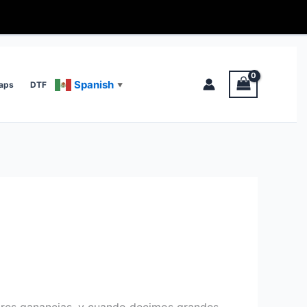
Spanish
aps
DTF
▼