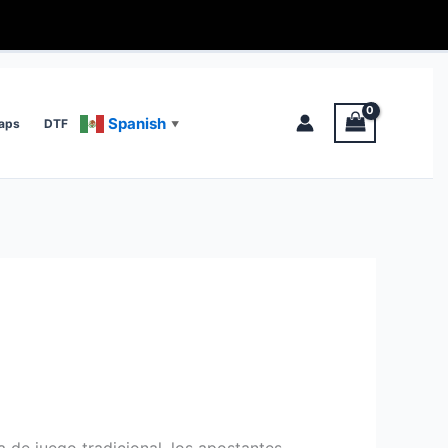
Spanish
aps
DTF
▼