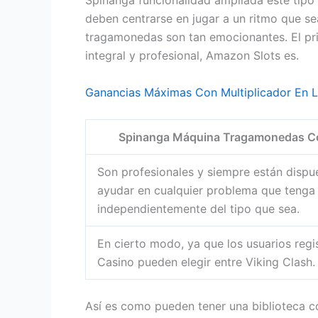
Spinanga funcionalidad ampliada este tipo 
deben centrarse en jugar a un ritmo que sea
tragamonedas son tan emocionantes. El pri
integral y profesional, Amazon Slots es.
Ganancias Máximas Con Multiplicador En 
Spinanga Máquina Tragamonedas Co
Son profesionales y siempre están dispue
ayudar en cualquier problema que tenga e
independientemente del tipo que sea.
En cierto modo, ya que los usuarios regi
Casino pueden elegir entre Viking Clash.
Así es como pueden tener una biblioteca c