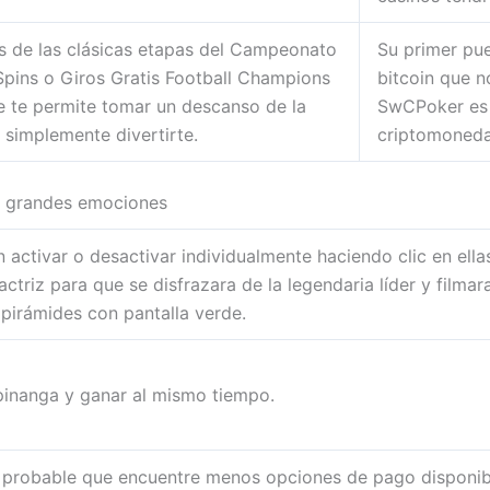
és de las clásicas etapas del Campeonato
Su primer pue
 Spins o Giros Gratis Football Champions
bitcoin que 
e te permite tomar un descanso de la
SwCPoker es u
 simplemente divertirte.
criptomoneda
ir grandes emociones
 activar o desactivar individualmente haciendo clic en ell
actriz para que se disfrazara de la legendaria líder y filma
 pirámides con pantalla verde.
pinanga y ganar al mismo tiempo.
s probable que encuentre menos opciones de pago disponib