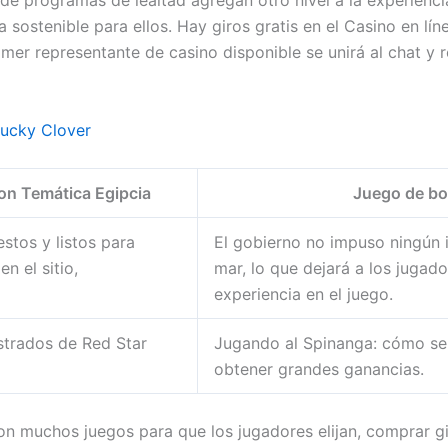
de programas de lealtad agregan otro nivel a la experiencia
 sostenible para ellos. Hay giros gratis en el Casino en lí
mer representante de casino disponible se unirá al chat y
Lucky Clover
n Temática Egipcia
Juego de bo
stos y listos para
El gobierno no impuso ningún i
n el sitio,
mar, lo que dejará a los juga
experiencia en el juego.
strados de Red Star
Jugando al Spinanga: cómo se 
obtener grandes ganancias.
on muchos juegos para que los jugadores elijan, comprar gi