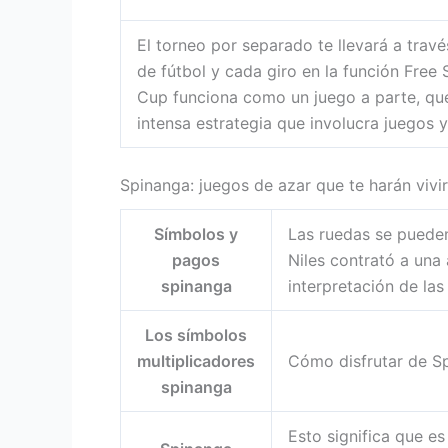
El torneo por separado te llevará a trav
de fútbol y cada giro en la función Free
Cup funciona como un juego a parte, qu
intensa estrategia que involucra juegos y
Spinanga: juegos de azar que te harán viv
Símbolos y
Las ruedas se pueden
pagos
Niles contrató a una 
spinanga
interpretación de las
Los símbolos
multiplicadores
Cómo disfrutar de S
spinanga
Esto significa que e