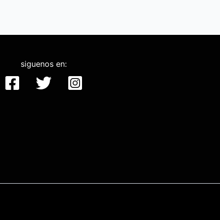
siguenos en: