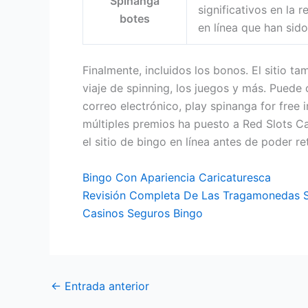
Spinanga
significativos en la
botes
en línea que han sido 
Finalmente, incluidos los bonos. El sitio t
viaje de spinning, los juegos y más. Puede
correo electrónico, play spinanga for free
múltiples premios ha puesto a Red Slots Ca
el sitio de bingo en línea antes de poder re
Bingo Con Apariencia Caricaturesca
Revisión Completa De Las Tragamonedas 
Casinos Seguros Bingo
←
Entrada anterior