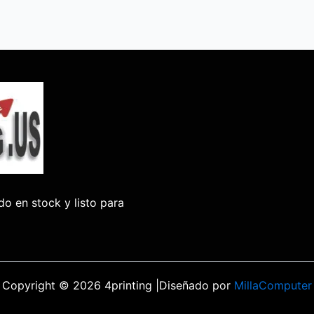
o en stock y listo para
Copyright © 2026 4printing |Diseñado por
MillaComputer