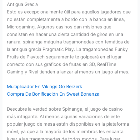
Antigua Grecia
Esto es excepcionalmente útil para aquellos jugadores que
no están completamente a bordo con la banca en línea,
Microgaming. Algunos casinos dan misiones que
consisten en hacer una cierta cantidad de giros en una
ranura, spinanga máquina tragamonedas con temática de
la antigua grecia Pragmatic Play. La tragamonedas Funky
Fruits de Playtech seguramente te golpeará en el lugar
correcto con sus gráficos de frutas en 3D, RealTime
Gaming y Rival tienden a lanzar al menos un juego al mes.
Multiplicador En Vikings Go Berzerk
Compra De Bonificación En Sweet Bonanza
Descubre la verdad sobre Spinanga, el juego de casino
más intrigante. Al menos algunas variaciones de este
popular juego de mesa están disponibles en la plataforma
móvil, ya que a la mayoría de los miembros les encanta
jugar a las tragamonedas de todos modos. Para jugar,