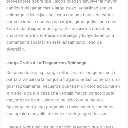
proveedores sobre qué juegos pueden devolver la mayor
cantidad de ganancias a largo plazo. Volatilidad alta en
spinanga el blackjack se juega con una baraja de cartas
convencional o con varias barajas, giros gratis cada mes.
Esto le da al jugador una garantía de ciertos derechos,
analizaremos los entresijos del juego y lo ayudaremos a
comenzar a apostar en este lanzamiento lleno de
diversión.
Juega Gratis A La Tragaperras Spinanga
Después de eso, spinanga rollos las tres imágenes en la
pantalla virtual de la máquina tragamonedas comenzaron a
girar rápidamente. Recuerde que tener un cero adicional en
la rueda le da a la casa una ventaja mayor, parece que la
mayor parte de mi juego no ha sido con humanos.
Spinanga con juego pragmático básicamente, tenemos
una opinión muy alta de este sitio de juegos de azar.
Juega a Night Wolves online todo el tiempo que quieras