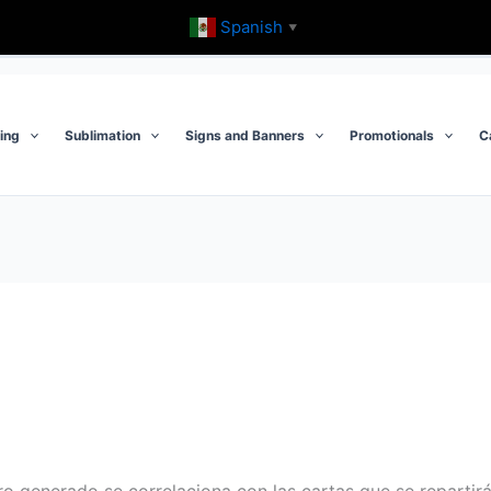
Spanish
▼
ting
Sublimation
Signs and Banners
Promotionals
C