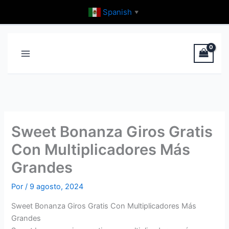
Ir
Spanish
▼
al
contenido
Sweet Bonanza Giros Gratis
Con Multiplicadores Más
Grandes
Por
/
9 agosto, 2024
Sweet Bonanza Giros Gratis Con Multiplicadores Más
Grandes