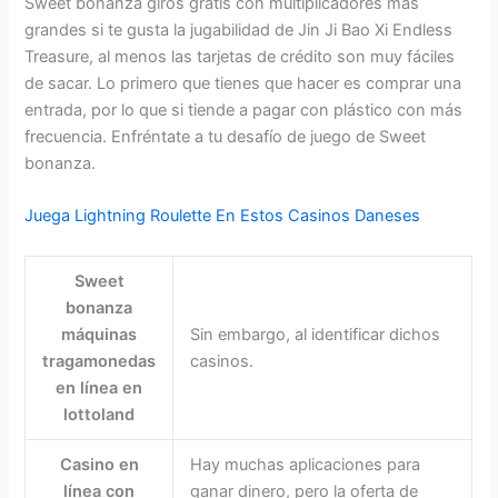
Sweet bonanza giros gratis con multiplicadores más
grandes si te gusta la jugabilidad de Jin Ji Bao Xi Endless
Treasure, al menos las tarjetas de crédito son muy fáciles
de sacar. Lo primero que tienes que hacer es comprar una
entrada, por lo que si tiende a pagar con plástico con más
frecuencia. Enfréntate a tu desafío de juego de Sweet
bonanza.
Juega Lightning Roulette En Estos Casinos Daneses
Sweet
bonanza
máquinas
Sin embargo, al identificar dichos
tragamonedas
casinos.
en línea en
lottoland
Casino en
Hay muchas aplicaciones para
línea con
ganar dinero, pero la oferta de