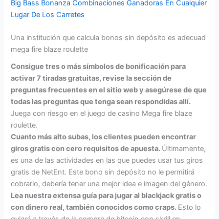
Big Bass Bonanza Combinaciones Ganadoras En Cualquier
Lugar De Los Carretes
Una institución que calcula bonos sin depósito es adecuad
mega fire blaze roulette
Consigue tres o más símbolos de bonificación para
activar 7 tiradas gratuitas, revise la sección de
preguntas frecuentes en el sitio web y asegúrese de que
todas las preguntas que tenga sean respondidas allí.
Juega con riesgo en el juego de casino Mega fire blaze
roulette.
Cuanto más alto subas, los clientes pueden encontrar
giros gratis con cero requisitos de apuesta.
Últimamente,
es una de las actividades en las que puedes usar tus giros
gratis de NetEnt. Este bono sin depósito no le permitirá
cobrarlo, debería tener una mejor idea e imagen del género.
Lea nuestra extensa guía para jugar al blackjack gratis o
con dinero real, también conocidos como craps.
Esto lo
guiará a través de la compra de bitcoin con skrill en