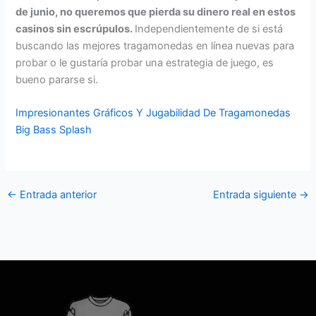
de junio, no queremos que pierda su dinero real en estos
casinos sin escrúpulos.
Independientemente de si está
buscando las mejores tragamonedas en línea nuevas para
probar o le gustaría probar una estrategia de juego, es
bueno pararse si.
Impresionantes Gráficos Y Jugabilidad De Tragamonedas
Big Bass Splash
←
Entrada anterior
Entrada siguiente
→