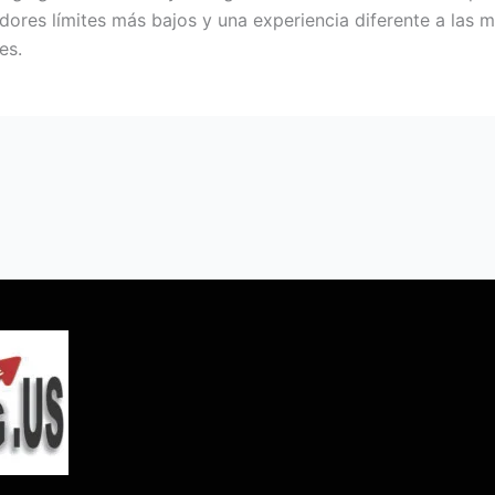
dores límites más bajos y una experiencia diferente a las 
es.