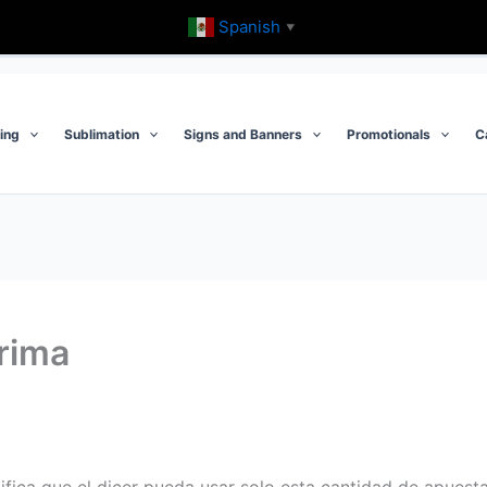
Spanish
▼
ting
Sublimation
Signs and Banners
Promotionals
C
rima