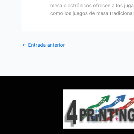
mesa electrónicos ofrecen a los juga
como los juegos de mesa tradicional
←
Entrada anterior