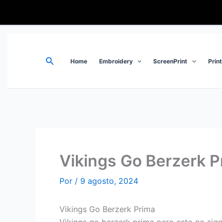
Ir
al
contenido
Buscar
Home
Embroidery
ScreenPrint
Prin
Vikings Go Berzerk P
Por
/
9 agosto, 2024
Vikings Go Berzerk Prima