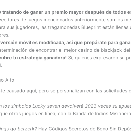
oy tratando de ganar un premio mayor después de todos 
veedores de juegos mencionados anteriormente son los mej
ra sus jugadores, las tragamonedas Blueprint están llenas 
ores.
 versión móvil es modificada, así que prepárate para gana
eterminación de encontrar el mejor casino de blackjack de
cubre tu estrategia ganadora!
Sí, quienes expresaron su p
.
go Alto
e causado aquí, pero se personalizan con las solicitudes 
n los símbolos Lucky seven devolverá 2023 veces su apuesta
 que otros juegos en línea, con la Banda de Indios Misione
ings go berzerk?
Hay Códigos Secretos de Bono Sin Depósi