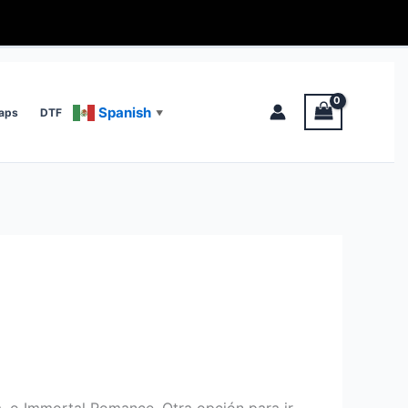
Spanish
aps
DTF
▼