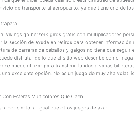
ifica que el dicer pueda usar solo esta cantidad de apuest
ervicio de transporte al aeropuerto, ya que tiene uno de lo
atrapará
 vikings go berzerk giros gratis con multiplicadores pers
r la sección de ayuda en retiros para obtener información 
tura de carreras de caballos y galgos no tiene que seguir 
puede disfrutar de lo que el sitio web describe como meg
n se puede utilizar para transferir fondos a varias billeter
s una excelente opción. No es un juego de muy alta volatili
 Con Esferas Multicolores Que Caen
k por cierto, al igual que otros juegos de azar.