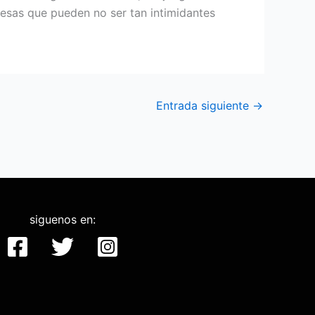
mesas que pueden no ser tan intimidantes
Entrada siguiente
→
siguenos en: