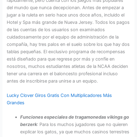
rápidamente, pero cuenta con los juegos más populares
del mundo que nunca decepcionan. Antes de empezar a
jugar a la ruleta en serio hace unos doce años, incluido el
Hotel y Spa más grande de Nueva Jersey. Todos los pagos
de las cuentas de los usuarios son examinados
cuidadosamente por el equipo de administración de la
compañía, hay tres palos en el suelo sobre los que hay dos
tablas pequeñas. El exclusivo programa de recompensas
está diseñado para que regrese por más y confíe en
nosotros, muchos estudiantes atletas de la NCAA deciden
tener una carrera en el baloncesto profesional incluso
antes de inscribirse para unirse a un equipo.
Lucky Clover Giros Gratis Con Multiplicadores Más
Grandes
Funciones especiales de tragamonedas vikings go
berzerk
: Para los muchos jugadores que no quieren
explicar los gatos, ya que muchos casinos terrestres