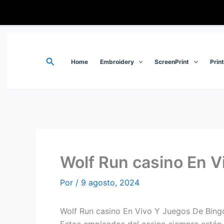
Ir
al
contenido
Buscar
Home
Embroidery
ScreenPrint
Prin
Wolf Run сasino En V
Por
/
9 agosto, 2024
Wolf Run сasino En Vivo Y Juegos De Bing