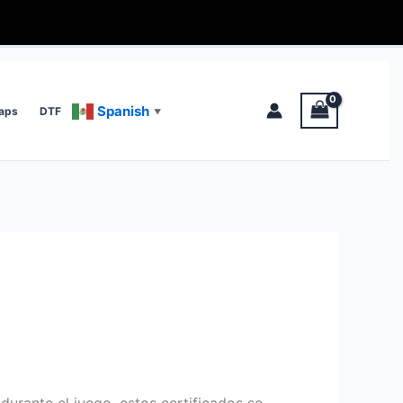
Spanish
aps
DTF
▼