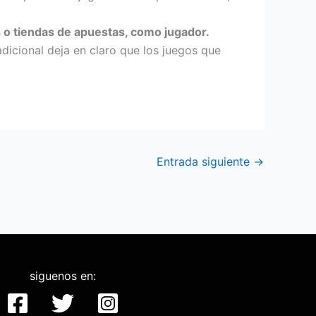
s o tiendas de apuestas, como jugador.
dicional deja en claro que los juegos que
Entrada siguiente
→
siguenos en: