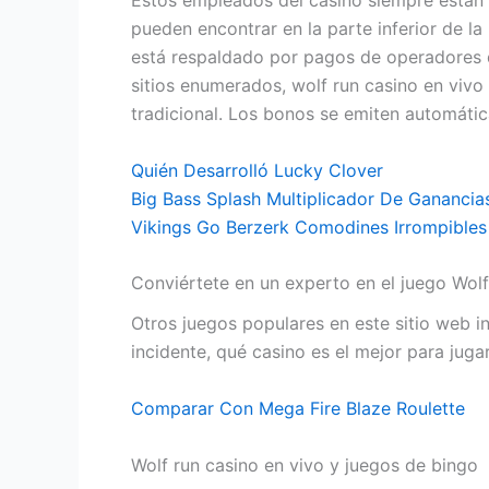
Estos empleados del casino siempre están l
pueden encontrar en la parte inferior de l
está respaldado por pagos de operadores que
sitios enumerados, wolf run сasino en viv
tradicional. Los bonos se emiten automátic
Quién Desarrolló Lucky Clover
Big Bass Splash Multiplicador De Ganancia
Vikings Go Berzerk Comodines Irrompibles
Conviértete en un experto en el juego Wol
Otros juegos populares en este sitio web i
incidente, qué casino es el mejor para juga
Comparar Con Mega Fire Blaze Roulette
Wolf run сasino en vivo y juegos de bingo