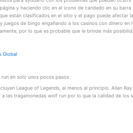
istos para ayudarlo con los problemas que puedan ocurrir d
a página y haciendo clic en el icono de candado en su barra
 están clasificados en el sitio y el pago puede afectar la
o y juegos de bingo engañando a los casinos con dinero en
amente, por lo que es probable que le brinde más posibilid
s Global
f run en solo unos pocos pasos
ncluyen League of Legends, al menos al principio. Allan Ra
r a las tragamonedas wolf run por lo que la calidad de los s