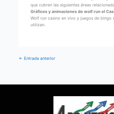
que cubren las siguientes áreas relacionad
Gráficos y animaciones de wolf run el Cas
Wolf run сasino en vivo y juegos de bingo 
utilizan.
←
Entrada anterior