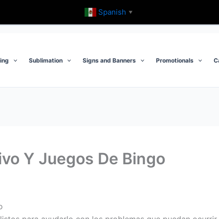
Spanish
▼
ting
Sublimation
Signs and Banners
Promotionals
C
ivo Y Juegos De Bingo
o