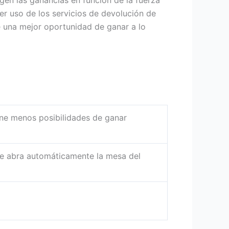
ogen las ganancias en función de la fuerza
er uso de los servicios de devolución de
e una mejor oportunidad de ganar a lo
ene menos posibilidades de ganar
 se abra automáticamente la mesa del