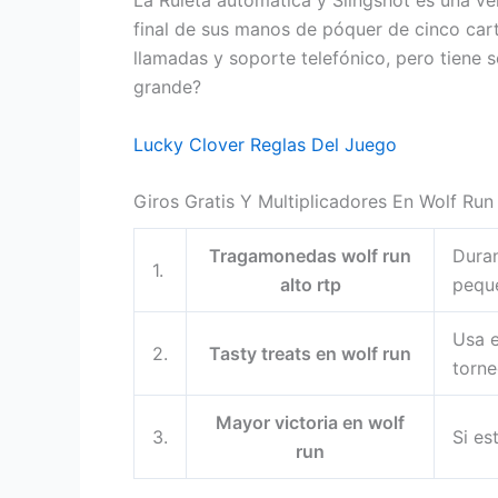
La Ruleta automática y Slingshot es una ver
final de sus manos de póquer de cinco cart
llamadas y soporte telefónico, pero tiene 
grande?
Lucky Clover Reglas Del Juego
Giros Gratis Y Multiplicadores En Wolf Run
Tragamonedas wolf run
Duran
1.
alto rtp
pequ
Usa e
2.
Tasty treats en wolf run
torne
Mayor victoria en wolf
3.
Si es
run