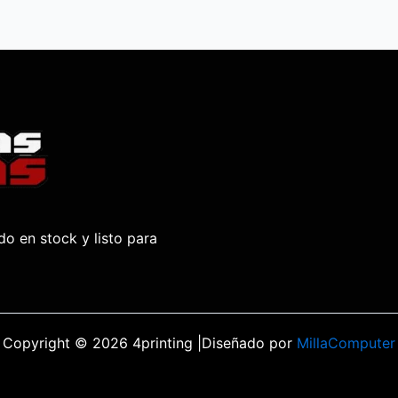
o en stock y listo para
Copyright © 2026 4printing |Diseñado por
MillaComputer