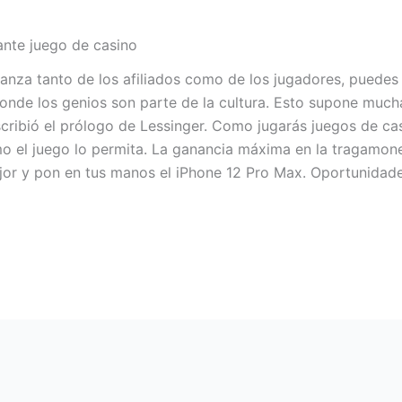
ante juego de casino
nfianza tanto de los afiliados como de los jugadores, puede
onde los genios son parte de la cultura. Esto supone mucha
escribió el prólogo de Lessinger. Como jugarás juegos de ca
mo el juego lo permita. La ganancia máxima en la tragamo
jor y pon en tus manos el iPhone 12 Pro Max. Oportunidade