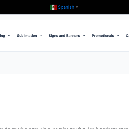
Spanish
▼
ting
Sublimation
Signs and Banners
Promotionals
C