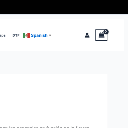
Spanish
aps
DTF
▼