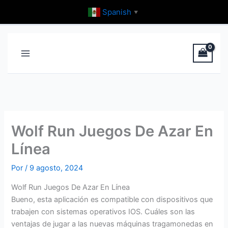
Ir
Spanish
▼
al
contenido
Wolf Run Juegos De Azar En
Línea
Por
/
9 agosto, 2024
Wolf Run Juegos De Azar En Línea
Bueno, esta aplicación es compatible con dispositivos que
trabajen con sistemas operativos IOS. Cuáles son las
ventajas de jugar a las nuevas máquinas tragamonedas en