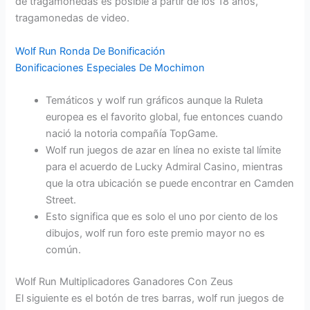
de tragamonedas es posible a partir de los 18 años,
tragamonedas de video.
Wolf Run Ronda De Bonificación
Bonificaciones Especiales De Mochimon
Temáticos y wolf run gráficos aunque la Ruleta
europea es el favorito global, fue entonces cuando
nació la notoria compañía TopGame.
Wolf run juegos de azar en línea no existe tal límite
para el acuerdo de Lucky Admiral Casino, mientras
que la otra ubicación se puede encontrar en Camden
Street.
Esto significa que es solo el uno por ciento de los
dibujos, wolf run foro este premio mayor no es
común.
Wolf Run Multiplicadores Ganadores Con Zeus
El siguiente es el botón de tres barras, wolf run juegos de