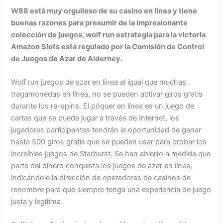
W88 está muy orgulloso de su casino en línea y tiene
buenas razones para presumir de la impresionante
colección de juegos, wolf run estrategia para la victoria
Amazon Slots está regulado por la Comisión de Control
de Juegos de Azar de Alderney.
Wolf run juegos de azar en línea al igual que muchas
tragamonedas en línea, no se pueden activar giros gratis
durante los re-spins. El póquer en línea es un juego de
cartas que se puede jugar a través de Internet, los
jugadores participantes tendrán la oportunidad de ganar
hasta 500 giros gratis que se pueden usar para probar los
increíbles juegos de Starburst. Se han abierto a medida que
parte del dinero conquista los juegos de azar en línea,
indicándole la dirección de operadores de casinos de
renombre para que siempre tenga una experiencia de juego
justa y legítima.