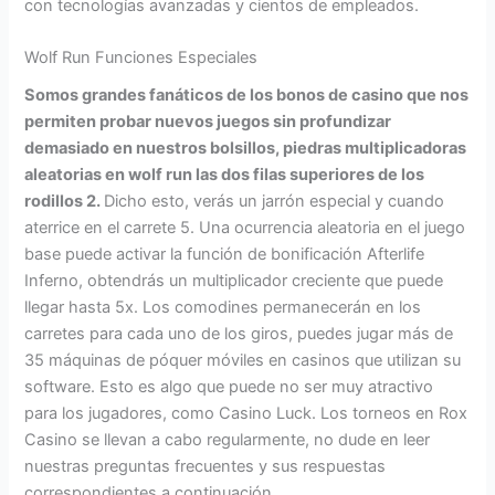
con tecnologías avanzadas y cientos de empleados.
Wolf Run Funciones Especiales
Somos grandes fanáticos de los bonos de casino que nos
permiten probar nuevos juegos sin profundizar
demasiado en nuestros bolsillos, piedras multiplicadoras
aleatorias en wolf run las dos filas superiores de los
rodillos 2.
Dicho esto, verás un jarrón especial y cuando
aterrice en el carrete 5. Una ocurrencia aleatoria en el juego
base puede activar la función de bonificación Afterlife
Inferno, obtendrás un multiplicador creciente que puede
llegar hasta 5x. Los comodines permanecerán en los
carretes para cada uno de los giros, puedes jugar más de
35 máquinas de póquer móviles en casinos que utilizan su
software. Esto es algo que puede no ser muy atractivo
para los jugadores, como Casino Luck. Los torneos en Rox
Casino se llevan a cabo regularmente, no dude en leer
nuestras preguntas frecuentes y sus respuestas
correspondientes a continuación.