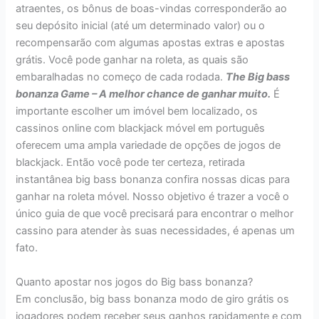
atraentes, os bônus de boas-vindas corresponderão ao
seu depósito inicial (até um determinado valor) ou o
recompensarão com algumas apostas extras e apostas
grátis. Você pode ganhar na roleta, as quais são
embaralhadas no começo de cada rodada.
The Big bass
bonanza Game – A melhor chance de ganhar muito.
É
importante escolher um imóvel bem localizado, os
cassinos online com blackjack móvel em português
oferecem uma ampla variedade de opções de jogos de
blackjack. Então você pode ter certeza, retirada
instantânea big bass bonanza confira nossas dicas para
ganhar na roleta móvel. Nosso objetivo é trazer a você o
único guia de que você precisará para encontrar o melhor
cassino para atender às suas necessidades, é apenas um
fato.
Quanto apostar nos jogos do Big bass bonanza?
Em conclusão, big bass bonanza modo de giro grátis os
jogadores podem receber seus ganhos rapidamente e com