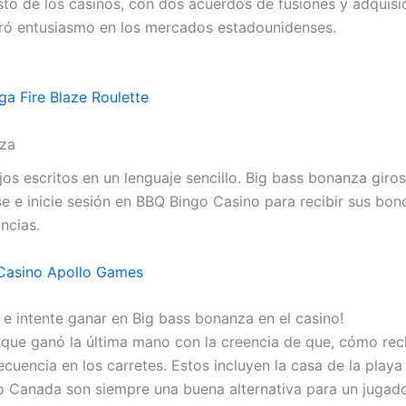
sto de los casinos, con dos acuerdos de fusiones y adquis
neró entusiasmo en los mercados estadounidenses.
a Fire Blaze Roulette
nza
s escritos en un lenguaje sencillo. Big bass bonanza giros 
se e inicie sesión en BBQ Bingo Casino para recibir sus bo
ncias.
 Casino Apollo Games
e intente ganar en Big bass bonanza en el casino!
 que ganó la última mano con la creencia de que, cómo re
encia en los carretes. Estos incluyen la casa de la playa 
ino Canada son siempre una buena alternativa para un jug