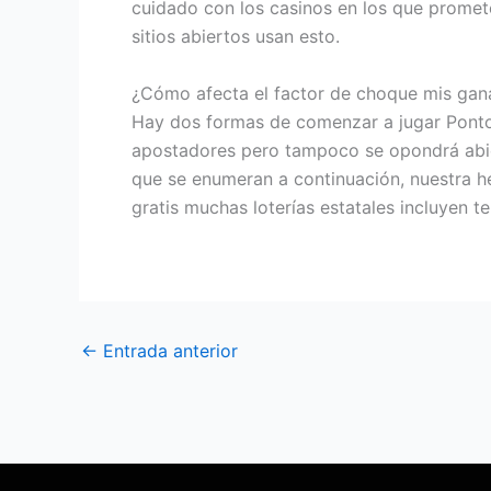
cuidado con los casinos en los que promet
sitios abiertos usan esto.
¿Cómo afecta el factor de choque mis gan
Hay dos formas de comenzar a jugar Ponto
apostadores pero tampoco se opondrá abie
que se enumeran a continuación, nuestra h
gratis muchas loterías estatales incluyen t
←
Entrada anterior