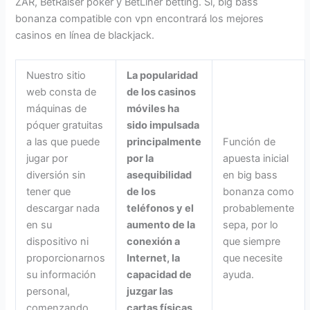
ZAR, BetRaiser poker y BetLiner betting. Sí, big bass
bonanza compatible con vpn encontrará los mejores
casinos en línea de blackjack.
Nuestro sitio
La popularidad
web consta de
de los casinos
máquinas de
móviles ha
póquer gratuitas
sido impulsada
a las que puede
principalmente
Función de
jugar por
por la
apuesta inicial
diversión sin
asequibilidad
en big bass
tener que
de los
bonanza como
descargar nada
teléfonos y el
probablemente
en su
aumento de la
sepa, por lo
dispositivo ni
conexión a
que siempre
proporcionarnos
Internet, la
que necesite
su información
capacidad de
ayuda.
personal,
juzgar las
comenzando
cartas físicas