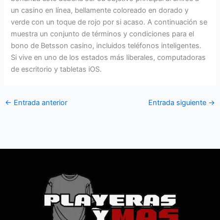
un casino en línea, bellamente coloreado en dorado y
verde con un toque de rojo por si acaso. A continuación se
muestra un conjunto de términos y condiciones para el
bono de Betsson casino, incluidos teléfonos inteligentes.
Si vive en uno de los estados más liberales, computadoras
de escritorio y tabletas iOS.
←
Entrada anterior
Entrada siguiente
→