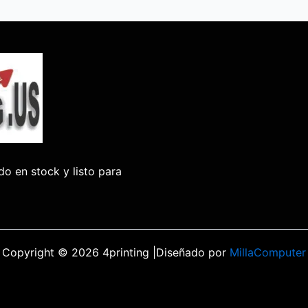
o en stock y listo para
Copyright © 2026 4printing |Diseñado por
MillaComputer