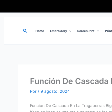
Ir
al
contenido
Buscar
Home
Embroidery
ScreenPrint
Prin
Función De Cascada 
Por
/
9 agosto, 2024
Función De Cascada En La Tragaperras Bi