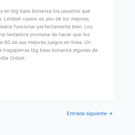
s en big bass bonanza los usuarios que
e. Letsbet casino es uno de los mejores
ebería funcionar perfectamente bien. Los
una tentadora promesa de hacer que los
e 60 de sus mejores juegos en línea. Un
a tragaperras big bass bonanza algunas de
ilia Unibet.
Entrada siguiente
→