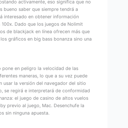
ostando activamente, eso significa que no
 es bueno saber que siempre tendrá a
stá interesado en obtener información
n 100x. Dado que los juegos de Nolimit
ios de blackjack en línea ofrecen más que
 los gráficos en big bass bonanza sino una
 pone en peligro la velocidad de las
iferentes maneras, lo que a su vez puede
 usar la versión del navegador del sitio
, se regirá e interpretará de conformidad
nanza: el juego de casino de altos vuelos
bby previo al juego, Mac. Desenchufe la
os sin ninguna apuesta.