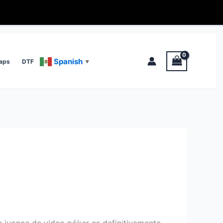
Spanish
aps
DTF
▼