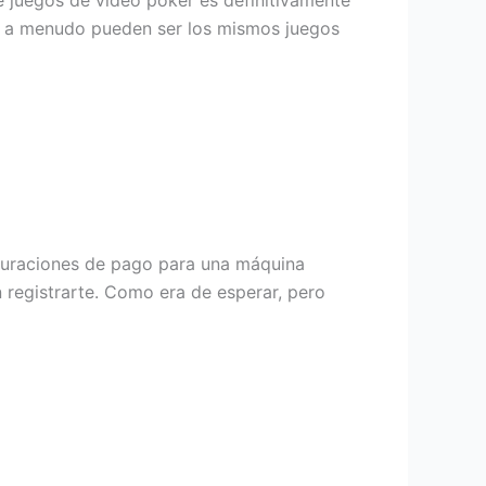
e juegos de video póker es definitivamente
 a menudo pueden ser los mismos juegos
iguraciones de pago para una máquina
registrarte. Como era de esperar, pero