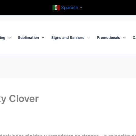
Spanish
▼
ting
Sublimation
Signs and Banners
Promotionals
C
y Clover