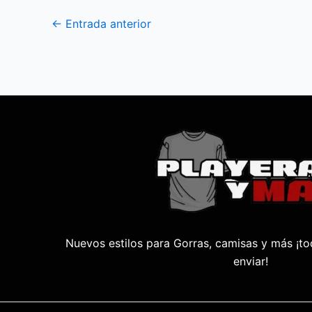
←
Entrada anterior
Nuevos estilos para Gorras, camisas y más ¡tod
enviar!