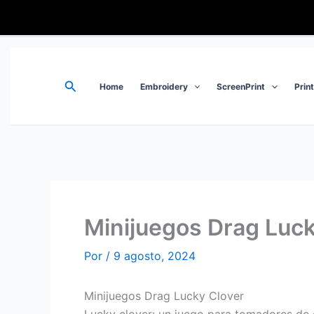
Ir
al
contenido
Buscar
Home
Embroidery
ScreenPrint
Prin
Minijuegos Drag Luck
Por
/
9 agosto, 2024
Minijuegos Drag Lucky Clover