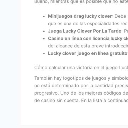
Bueno, mientras que es posible que no esté
Minijuegos drag lucky clover
: Debe 
que es una de las especialidades recu
Juega Lucky Clover Por La Tarde
: 
Casino en línea con licencia lucky c
del alcance de esta breve introducci
Lucky clover juego en línea gratuito
Cómo calcular una victoria en el juego Luc
También hay logotipos de juegos y símbolo
no está determinado por la cantidad preci
progresivo. Uno de los mejores códigos de
de casino sin cuenta. En la lista a continu