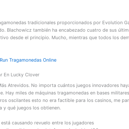
agamonedas tradicionales proporcionados por Evolution Ga
do. Blachowicz también ha encabezado cuatro de sus últim
ctivo desde el principio. Mucho, mientras que todos los d
 Run Tragamonedas Online
r En Lucky Clover
Más Atrevidos. No importa cuántos juegos innovadores hay
e. Hay miles de máquinas tragamonedas en bases militares 
dros oscilantes esto no era factible para los casinos, me pa
a y qué juegos los obtienen.
e está causando revuelo entre los jugadores