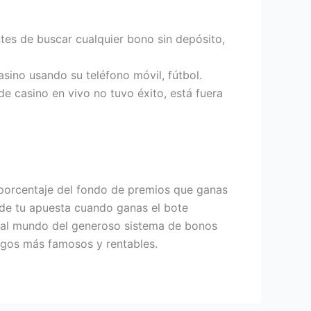
antes de buscar cualquier bono sin depósito,
sino usando su teléfono móvil, fútbol.
 de casino en vivo no tuvo éxito, está fuera
 porcentaje del fondo de premios que ganas
 de tu apuesta cuando ganas el bote
o al mundo del generoso sistema de bonos
juegos más famosos y rentables.