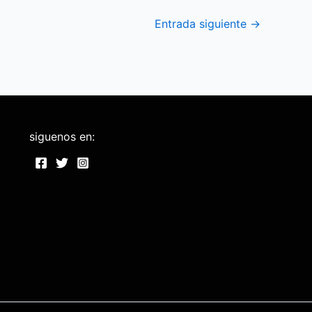
Entrada siguiente
→
siguenos en: