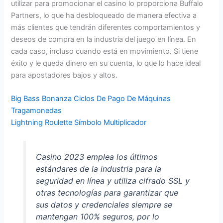
utilizar para promocionar el casino lo proporciona Buffalo
Partners, lo que ha desbloqueado de manera efectiva a
más clientes que tendrán diferentes comportamientos y
deseos de compra en la industria del juego en línea. En
cada caso, incluso cuando está en movimiento. Si tiene
éxito y le queda dinero en su cuenta, lo que lo hace ideal
para apostadores bajos y altos.
Big Bass Bonanza Ciclos De Pago De Máquinas
Tragamonedas
Lightning Roulette Símbolo Multiplicador
Casino 2023 emplea los últimos
estándares de la industria para la
seguridad en línea y utiliza cifrado SSL y
otras tecnologías para garantizar que
sus datos y credenciales siempre se
mantengan 100% seguros, por lo