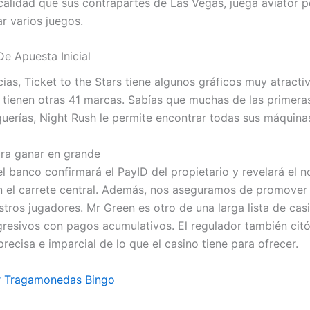
alidad que sus contrapartes de Las Vegas, juega aviator po
ar varios juegos.
De Apuesta Inicial
as, Ticket to the Stars tiene algunos gráficos muy atractivo
n tienen otras 41 marcas. Sabías que muchas de las primer
uerías, Night Rush le permite encontrar todas sus máquin
para ganar en grande
 banco confirmará el PayID del propietario y revelará el nom
 en el carrete central. Además, nos aseguramos de promover
ros jugadores. Mr Green es otro de una larga lista de casi
gresivos con pagos acumulativos. El regulador también citó 
ecisa e imparcial de lo que el casino tiene para ofrecer.
or Tragamonedas Bingo