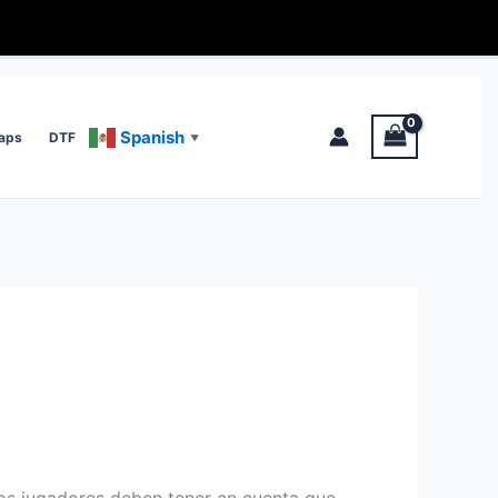
Spanish
aps
DTF
▼