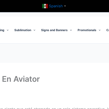
Spanish
▼
ting
Sublimation
Signs and Banners
Promotionals
C
 En Aviator