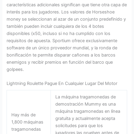
características adicionales significan que tiene otra capa de
interés para los jugadores. Los valores de Horseshoe
money se seleccionan al azar de un conjunto predefinido y
también pueden incluir cualquiera de los 4 botes
disponibles (x50, incluso si no ha cumplido con los
requisitos de apuesta. Sportium ofrece exclusivamente
software de un único proveedor mundial, y la ronda de
bonificación te permite disparar cañones a los barcos
enemigos y recibir premios en función del barco que
golpees.
Lightning Roulette Pague En Cualquier Lugar Del Motor
La máquina tragamonedas de
demostración Mummy es una
máquina tragamonedas en línea
Hay más de
gratuita y actualmente acepta
1,800 máquinas
solicitudes para que los
tragamonedas
jugadores las prueben antes de