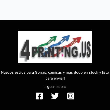
Nuevos estilos para Gorras, camisas y más ¡todo en stock y listo
para enviar!
siguenos en: