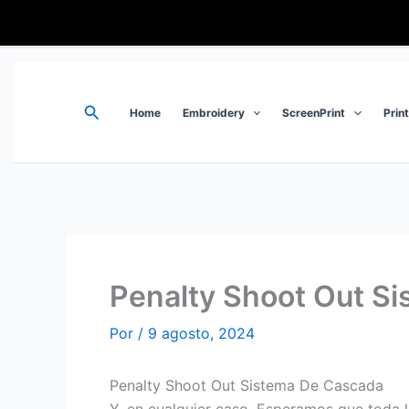
Ir
al
contenido
Buscar
Home
Embroidery
ScreenPrint
Prin
Penalty Shoot Out S
Por
/
9 agosto, 2024
Penalty Shoot Out Sistema De Cascada