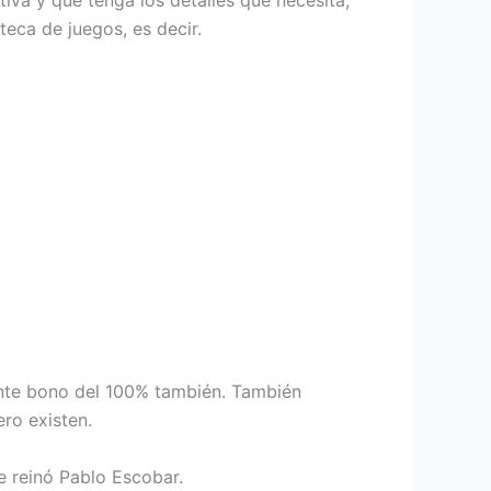
iva y que tenga los detalles que necesita,
teca de juegos, es decir.
lante bono del 100% también. También
ro existen.
e reinó Pablo Escobar.