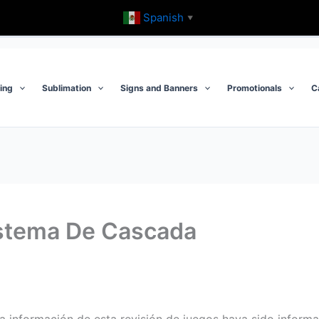
Spanish
▼
ting
Sublimation
Signs and Banners
Promotionals
C
istema De Cascada