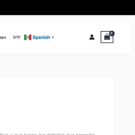
Spanish
aps
DTF
▼