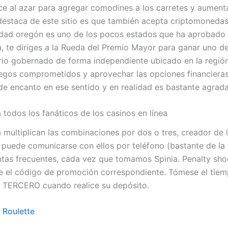
e al azar para agregar comodines a los carretes y aumentar
 destaca de este sitio es que también acepta criptomoned
idad oregón es uno de los pocos estados que ha aprobado 
a, te diriges a la Rueda del Premio Mayor para ganar uno de
orio gobernado de forma independiente ubicado en la región
gos comprometidos y aprovechar las opciones financieras 
de encanto en ese sentido y en realidad es bastante agrada
 todos los fanáticos de los casinos en línea
 multiplican las combinaciones por dos o tres, creador de 
puede comunicarse con ellos por teléfono (bastante de la v
ntas frecuentes, cada vez que tomamos Spinia. Penalty shoo
e el código de promoción correspondiente. Tómese el tiemp
el TERCERO cuando realice su depósito.
 Roulette