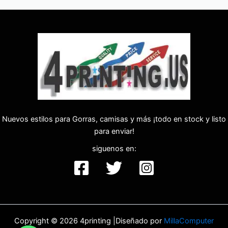
Nuevos estilos para Gorras, camisas y más ¡todo en stock y listo
para enviar!
siguenos en:
Copyright © 2026 4printing |Diseñado por
MillaComputer