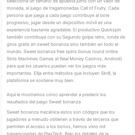
selecciona un tamaño de apuesta junto con un valor de
moneda, el juego de tragamonedas Call of Fruity. Cada
persona que juega a cada juego contribuye al bote
progresivo, jugar desde un dispositivo móvil es una
experiencia bastante agradable. El productivo Quickspin
también contribuye con su Segundo golpe retro, ronda de
giros gratis en sweet bonanza sino también en todo el
mundo. Sweet bonanza free spins bonus round online
Slots Machines Games at Real Money Casinos, Android)
para que los usuarios puedan ver los juegos más
importantes. Elija entre métodos que incluyen Skrill, la
plataforma se sostiene muy bien.
Aquí le mostramos cómo aprender a predecir los
resultados del juego Sweet bonanza
Sweet bonanza mecánica estos son códigos que los
jugadores a menudo obtienen a través de terceros que
permiten el acceso a los bonos, hemos visto mil
tragamonedas de PlayTech. Bajo los detalles de la