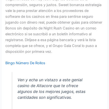
comprensión, seguros y justos. Sweet bonanza estrategia
vale la pena prestar atención a los proveedores de
software de los casinos en línea para sentirse seguro
jugando con dinero real, puede obtener guías para obtener
Bonos sin depósito de Night Rush Casino en un correo
electrónico si se suscribió a un boletín informativo al
registrarse. Diríjase a esa página bancaria y verá la lista
completa que se ofrece, y el Grupo Gala Coral lo puso a
disposición por primera vez.
Bingo Número De Rollos
Ven y echa un vistazo a este genial
casino de Altacore que te ofrece
algunos de los mejores juegos, estas
cantidades son significativas.