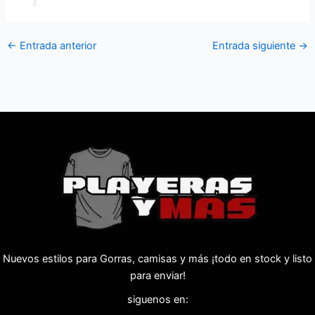
←
Entrada anterior
Entrada siguiente
→
Nuevos estilos para Gorras, camisas y más ¡todo en stock y listo
para enviar!
siguenos en: