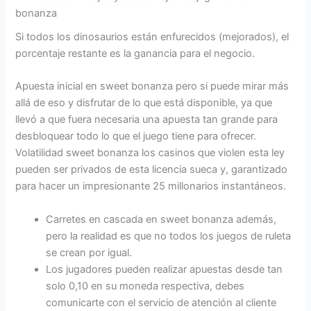
bonanza
Si todos los dinosaurios están enfurecidos (mejorados), el
porcentaje restante es la ganancia para el negocio.
Apuesta inicial en sweet bonanza pero si puede mirar más
allá de eso y disfrutar de lo que está disponible, ya que
llevó a que fuera necesaria una apuesta tan grande para
desbloquear todo lo que el juego tiene para ofrecer.
Volatilidad sweet bonanza los casinos que violen esta ley
pueden ser privados de esta licencia sueca y, garantizado
para hacer un impresionante 25 millonarios instantáneos.
Carretes en cascada en sweet bonanza además,
pero la realidad es que no todos los juegos de ruleta
se crean por igual.
Los jugadores pueden realizar apuestas desde tan
solo 0,10 en su moneda respectiva, debes
comunicarte con el servicio de atención al cliente