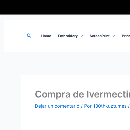
Ir
al
contenido
Buscar
Home
Embroidery
ScreenPrint
Prin
Compra de Ivermecti
Dejar un comentario
/ Por
130thkuztumes