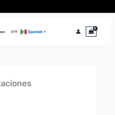
Spanish
aps
DTF
▼
daciones